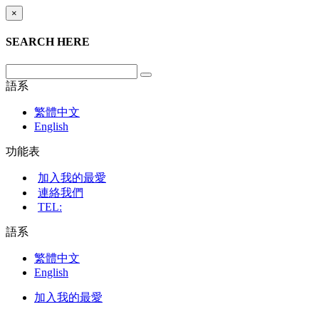
×
SEARCH HERE
語系
繁體中文
English
功能表
加入我的最愛
連絡我們
TEL:
語系
繁體中文
English
加入我的最愛