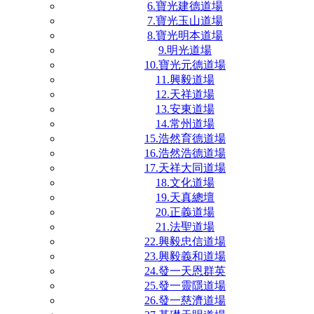
6.寶光建德道場
7.寶光玉山道場
8.寶光明本道場
9.明光道場
10.寶光元德道場
11.興毅道場
12.天祥道場
13.安東道場
14.常州道場
15.浩然育德道場
16.浩然浩德道場
17.天祥大同道場
18.文化道場
19.天真總壇
20.正義道場
21.法聖道場
22.興毅忠信道場
23.興毅義和道場
24.發一天恩群英
25.發一靈隱道場
26.發一慈濟道場