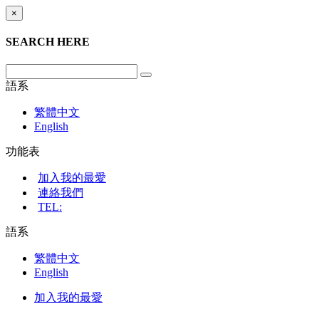
×
SEARCH HERE
語系
繁體中文
English
功能表
加入我的最愛
連絡我們
TEL:
語系
繁體中文
English
加入我的最愛