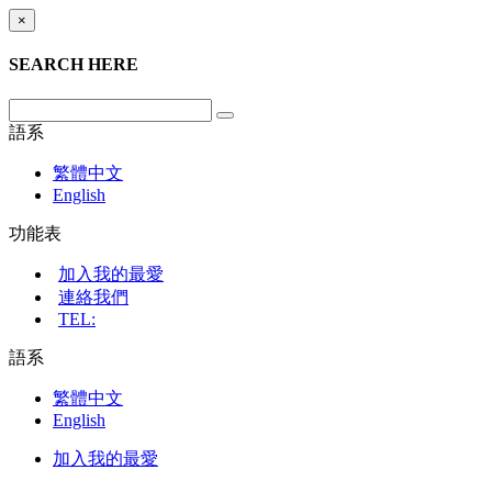
×
SEARCH HERE
語系
繁體中文
English
功能表
加入我的最愛
連絡我們
TEL:
語系
繁體中文
English
加入我的最愛