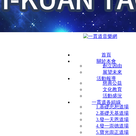
首頁
關於本會
創立因由
展望未來
活動報導
慈善公益
文化教育
活動盛況
一貫道各組線
1.基礎忠恕道場
2.基礎天基道場
3.發一天恩道場
4.發一崇德道場
5.寶光崇正道場