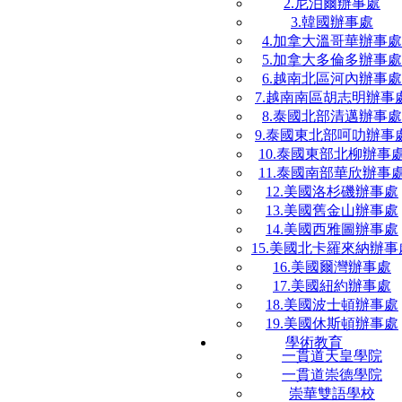
2.尼泊爾辦事處
3.韓國辦事處
4.加拿大溫哥華辦事處
5.加拿大多倫多辦事處
6.越南北區河內辦事處
7.越南南區胡志明辦事
8.泰國北部清邁辦事處
9.泰國東北部呵叻辦事
10.泰國東部北柳辦事
11.泰國南部華欣辦事
12.美國洛杉磯辦事處
13.美國舊金山辦事處
14.美國西雅圖辦事處
15.美國北卡羅來納辦事
16.美國爾灣辦事處
17.美國紐約辦事處
18.美國波士頓辦事處
19.美國休斯頓辦事處
學術教育
一貫道天皇學院
一貫道崇德學院
崇華雙語學校