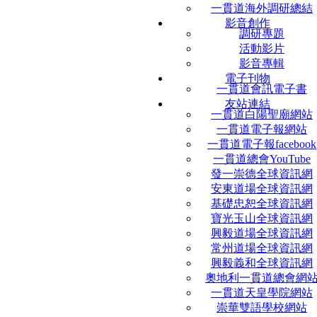
一貫道海外調研總結
影音創作
調研專題
活動影片
影音專輯
電子刊物
一貫道會訊電子書
友站連結
一貫道白陽聖廟網站
一貫道電子報網站
一貫道電子報facebook
一貫道總會YouTube
發一崇德全球資訊網
安東道場全球資訊網
基礎忠恕全球資訊網
寶光玉山全球資訊網
興毅道場全球資訊網
常州道場全球資訊網
興毅義和全球資訊網
奧地利一貫道總會網
一貫道天皇學院網站
崇華雙語學校網站