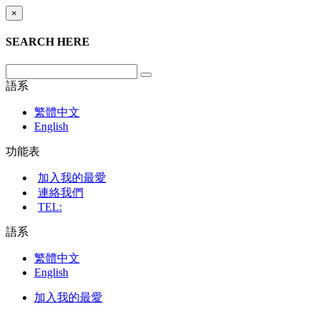
×
SEARCH HERE
語系
繁體中文
English
功能表
加入我的最愛
連絡我們
TEL:
語系
繁體中文
English
加入我的最愛