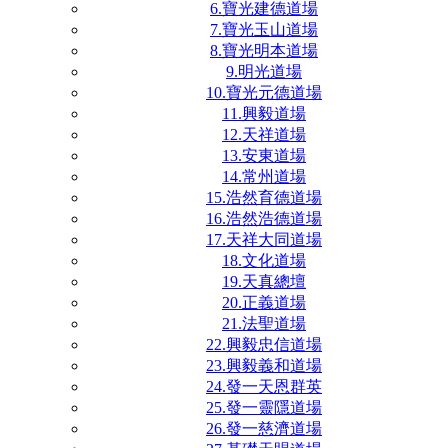
6.寶光建德道場
7.寶光玉山道場
8.寶光明本道場
9.明光道場
10.寶光元德道場
11.興毅道場
12.天祥道場
13.安東道場
14.常州道場
15.浩然育德道場
16.浩然浩德道場
17.天祥大同道場
18.文化道場
19.天真總壇
20.正義道場
21.法聖道場
22.興毅忠信道場
23.興毅義和道場
24.發一天恩群英
25.發一靈隱道場
26.發一慈濟道場