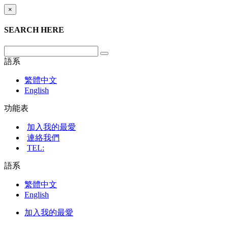
×
SEARCH HERE
語系
繁體中文
English
功能表
加入我的最愛
連絡我們
TEL:
語系
繁體中文
English
加入我的最愛