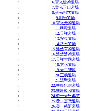
6.寶光建德道場
7.寶光玉山道場
8.寶光明本道場
9.明光道場
10.寶光元德道場
11.興毅道場
12.天祥道場
13.安東道場
14.常州道場
15.浩然育德道場
16.浩然浩德道場
17.天祥大同道場
18.文化道場
19.天真總壇
20.正義道場
21.法聖道場
22.興毅忠信道場
23.興毅義和道場
24.發一天恩群英
25.發一靈隱道場
26.發一慈濟道場