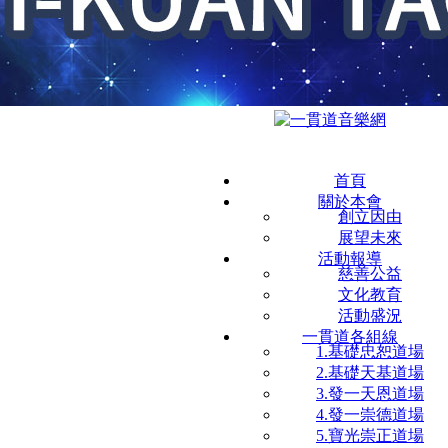
首頁
關於本會
創立因由
展望未來
活動報導
慈善公益
文化教育
活動盛況
一貫道各組線
1.基礎忠恕道場
2.基礎天基道場
3.發一天恩道場
4.發一崇德道場
5.寶光崇正道場