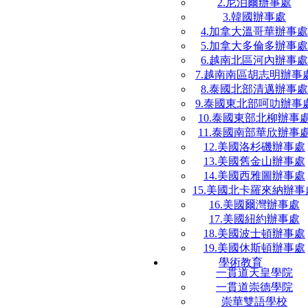
2.尼泊爾辦事處
3.韓國辦事處
4.加拿大溫哥華辦事處
5.加拿大多倫多辦事處
6.越南北區河內辦事處
7.越南南區胡志明辦事
8.泰國北部清邁辦事處
9.泰國東北部呵叻辦事
10.泰國東部北柳辦事
11.泰國南部華欣辦事
12.美國洛杉磯辦事處
13.美國舊金山辦事處
14.美國西雅圖辦事處
15.美國北卡羅來納辦事
16.美國爾灣辦事處
17.美國紐約辦事處
18.美國波士頓辦事處
19.美國休斯頓辦事處
學術教育
一貫道天皇學院
一貫道崇德學院
崇華雙語學校