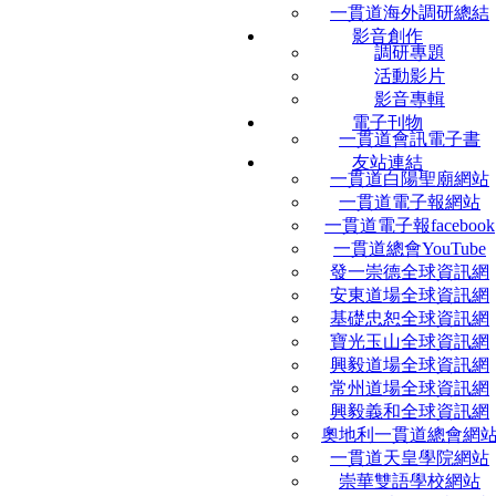
一貫道海外調研總結
影音創作
調研專題
活動影片
影音專輯
電子刊物
一貫道會訊電子書
友站連結
一貫道白陽聖廟網站
一貫道電子報網站
一貫道電子報facebook
一貫道總會YouTube
發一崇德全球資訊網
安東道場全球資訊網
基礎忠恕全球資訊網
寶光玉山全球資訊網
興毅道場全球資訊網
常州道場全球資訊網
興毅義和全球資訊網
奧地利一貫道總會網
一貫道天皇學院網站
崇華雙語學校網站