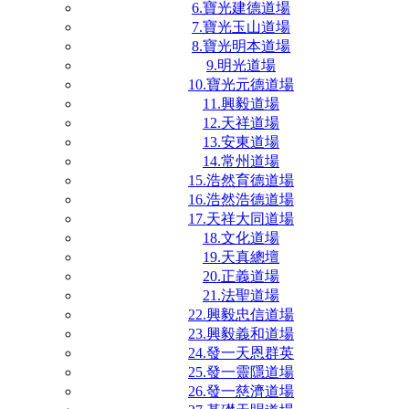
6.寶光建德道場
7.寶光玉山道場
8.寶光明本道場
9.明光道場
10.寶光元德道場
11.興毅道場
12.天祥道場
13.安東道場
14.常州道場
15.浩然育德道場
16.浩然浩德道場
17.天祥大同道場
18.文化道場
19.天真總壇
20.正義道場
21.法聖道場
22.興毅忠信道場
23.興毅義和道場
24.發一天恩群英
25.發一靈隱道場
26.發一慈濟道場