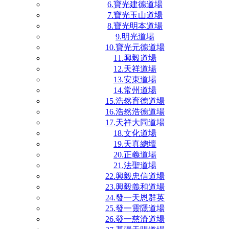
6.寶光建德道場
7.寶光玉山道場
8.寶光明本道場
9.明光道場
10.寶光元德道場
11.興毅道場
12.天祥道場
13.安東道場
14.常州道場
15.浩然育德道場
16.浩然浩德道場
17.天祥大同道場
18.文化道場
19.天真總壇
20.正義道場
21.法聖道場
22.興毅忠信道場
23.興毅義和道場
24.發一天恩群英
25.發一靈隱道場
26.發一慈濟道場