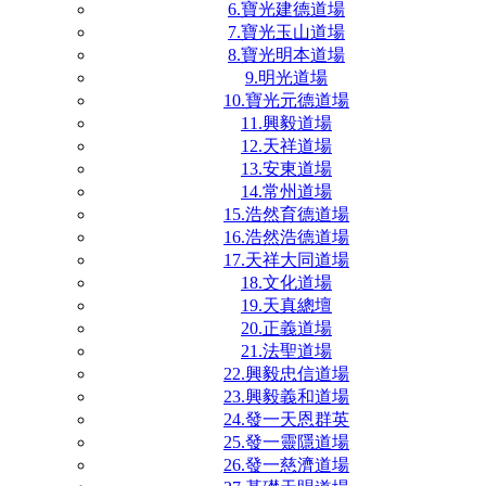
6.寶光建德道場
7.寶光玉山道場
8.寶光明本道場
9.明光道場
10.寶光元德道場
11.興毅道場
12.天祥道場
13.安東道場
14.常州道場
15.浩然育德道場
16.浩然浩德道場
17.天祥大同道場
18.文化道場
19.天真總壇
20.正義道場
21.法聖道場
22.興毅忠信道場
23.興毅義和道場
24.發一天恩群英
25.發一靈隱道場
26.發一慈濟道場