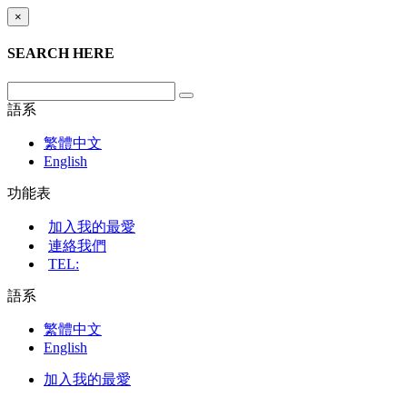
×
SEARCH HERE
語系
繁體中文
English
功能表
加入我的最愛
連絡我們
TEL:
語系
繁體中文
English
加入我的最愛