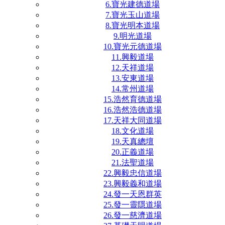
6.寶光建德道場
7.寶光玉山道場
8.寶光明本道場
9.明光道場
10.寶光元德道場
11.興毅道場
12.天祥道場
13.安東道場
14.常州道場
15.浩然育德道場
16.浩然浩德道場
17.天祥大同道場
18.文化道場
19.天真總壇
20.正義道場
21.法聖道場
22.興毅忠信道場
23.興毅義和道場
24.發一天恩群英
25.發一靈隱道場
26.發一慈濟道場