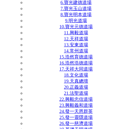
6.寶光建德道場
7.寶光玉山道場
8.寶光明本道場
9.明光道場
10.寶光元德道場
11.興毅道場
12.天祥道場
13.安東道場
14.常州道場
15.浩然育德道場
16.浩然浩德道場
17.天祥大同道場
18.文化道場
19.天真總壇
20.正義道場
21.法聖道場
22.興毅忠信道場
23.興毅義和道場
24.發一天恩群英
25.發一靈隱道場
26.發一慈濟道場