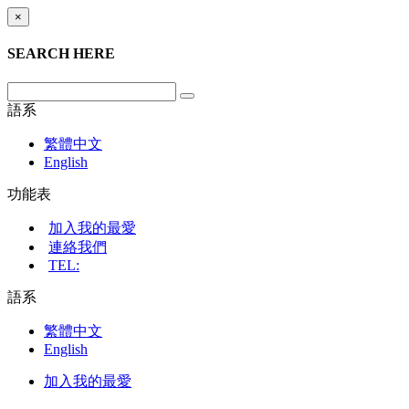
×
SEARCH HERE
語系
繁體中文
English
功能表
加入我的最愛
連絡我們
TEL:
語系
繁體中文
English
加入我的最愛