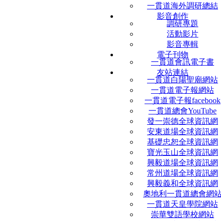
一貫道海外調研總結
影音創作
調研專題
活動影片
影音專輯
電子刊物
一貫道會訊電子書
友站連結
一貫道白陽聖廟網站
一貫道電子報網站
一貫道電子報facebook
一貫道總會YouTube
發一崇德全球資訊網
安東道場全球資訊網
基礎忠恕全球資訊網
寶光玉山全球資訊網
興毅道場全球資訊網
常州道場全球資訊網
興毅義和全球資訊網
奧地利一貫道總會網
一貫道天皇學院網站
崇華雙語學校網站