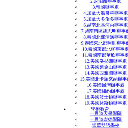
2.尼泊爾辦事處
3.韓國辦事處
4.加拿大溫哥華辦事處
5.加拿大多倫多辦事處
6.越南北區河內辦事處
7.越南南區胡志明辦事
8.泰國北部清邁辦事處
9.泰國東北部呵叻辦事
10.泰國東部北柳辦事
11.泰國南部華欣辦事
12.美國洛杉磯辦事處
13.美國舊金山辦事處
14.美國西雅圖辦事處
15.美國北卡羅來納辦事
16.美國爾灣辦事處
17.美國紐約辦事處
18.美國波士頓辦事處
19.美國休斯頓辦事處
學術教育
一貫道天皇學院
一貫道崇德學院
崇華雙語學校