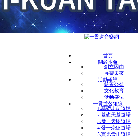
首頁
關於本會
創立因由
展望未來
活動報導
慈善公益
文化教育
活動盛況
一貫道各組線
1.基礎忠恕道場
2.基礎天基道場
3.發一天恩道場
4.發一崇德道場
5.寶光崇正道場