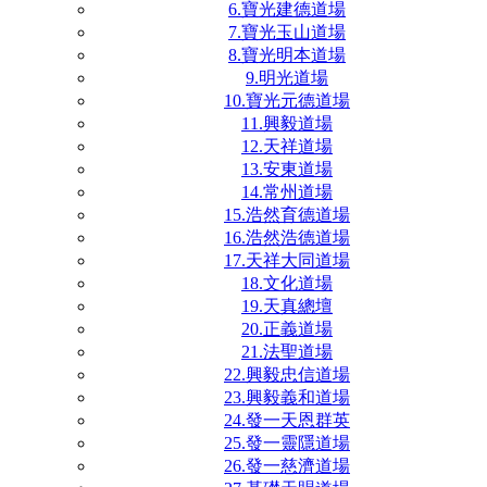
6.寶光建德道場
7.寶光玉山道場
8.寶光明本道場
9.明光道場
10.寶光元德道場
11.興毅道場
12.天祥道場
13.安東道場
14.常州道場
15.浩然育德道場
16.浩然浩德道場
17.天祥大同道場
18.文化道場
19.天真總壇
20.正義道場
21.法聖道場
22.興毅忠信道場
23.興毅義和道場
24.發一天恩群英
25.發一靈隱道場
26.發一慈濟道場