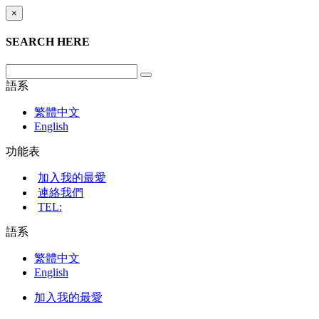
×
SEARCH HERE
語系
繁體中文
English
功能表
加入我的最愛
連絡我們
TEL:
語系
繁體中文
English
加入我的最愛