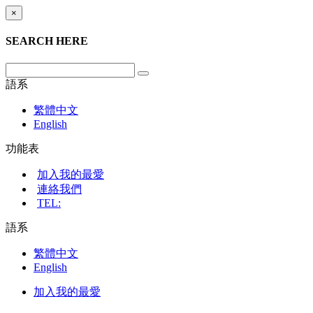
×
SEARCH HERE
語系
繁體中文
English
功能表
加入我的最愛
連絡我們
TEL:
語系
繁體中文
English
加入我的最愛