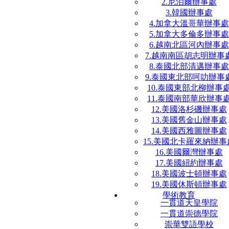
2.尼泊爾辦事處
3.韓國辦事處
4.加拿大溫哥華辦事處
5.加拿大多倫多辦事處
6.越南北區河內辦事處
7.越南南區胡志明辦事
8.泰國北部清邁辦事處
9.泰國東北部呵叻辦事
10.泰國東部北柳辦事
11.泰國南部華欣辦事
12.美國洛杉磯辦事處
13.美國舊金山辦事處
14.美國西雅圖辦事處
15.美國北卡羅來納辦事
16.美國爾灣辦事處
17.美國紐約辦事處
18.美國波士頓辦事處
19.美國休斯頓辦事處
學術教育
一貫道天皇學院
一貫道崇德學院
崇華雙語學校