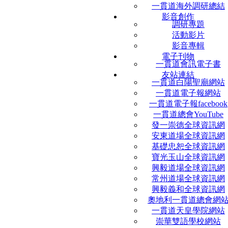
一貫道海外調研總結
影音創作
調研專題
活動影片
影音專輯
電子刊物
一貫道會訊電子書
友站連結
一貫道白陽聖廟網站
一貫道電子報網站
一貫道電子報facebook
一貫道總會YouTube
發一崇德全球資訊網
安東道場全球資訊網
基礎忠恕全球資訊網
寶光玉山全球資訊網
興毅道場全球資訊網
常州道場全球資訊網
興毅義和全球資訊網
奧地利一貫道總會網
一貫道天皇學院網站
崇華雙語學校網站