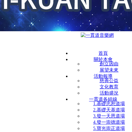
首頁
關於本會
創立因由
展望未來
活動報導
慈善公益
文化教育
活動盛況
一貫道各組線
1.基礎忠恕道場
2.基礎天基道場
3.發一天恩道場
4.發一崇德道場
5.寶光崇正道場