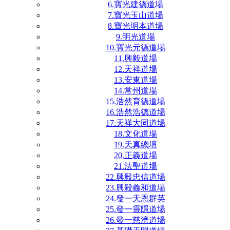
6.寶光建德道場
7.寶光玉山道場
8.寶光明本道場
9.明光道場
10.寶光元德道場
11.興毅道場
12.天祥道場
13.安東道場
14.常州道場
15.浩然育德道場
16.浩然浩德道場
17.天祥大同道場
18.文化道場
19.天真總壇
20.正義道場
21.法聖道場
22.興毅忠信道場
23.興毅義和道場
24.發一天恩群英
25.發一靈隱道場
26.發一慈濟道場