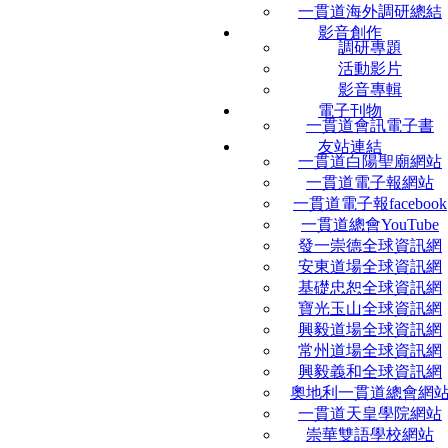
一貫道海外調研總結
影音創作
調研專題
活動影片
影音專輯
電子刊物
一貫道會訊電子書
友站連結
一貫道白陽聖廟網站
一貫道電子報網站
一貫道電子報facebook
一貫道總會YouTube
發一崇德全球資訊網
安東道場全球資訊網
基礎忠恕全球資訊網
寶光玉山全球資訊網
興毅道場全球資訊網
常州道場全球資訊網
興毅義和全球資訊網
奧地利一貫道總會網
一貫道天皇學院網站
崇華雙語學校網站