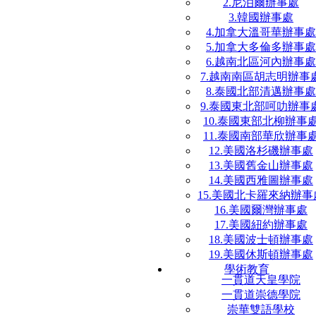
2.尼泊爾辦事處
3.韓國辦事處
4.加拿大溫哥華辦事處
5.加拿大多倫多辦事處
6.越南北區河內辦事處
7.越南南區胡志明辦事
8.泰國北部清邁辦事處
9.泰國東北部呵叻辦事
10.泰國東部北柳辦事
11.泰國南部華欣辦事
12.美國洛杉磯辦事處
13.美國舊金山辦事處
14.美國西雅圖辦事處
15.美國北卡羅來納辦事
16.美國爾灣辦事處
17.美國紐約辦事處
18.美國波士頓辦事處
19.美國休斯頓辦事處
學術教育
一貫道天皇學院
一貫道崇德學院
崇華雙語學校