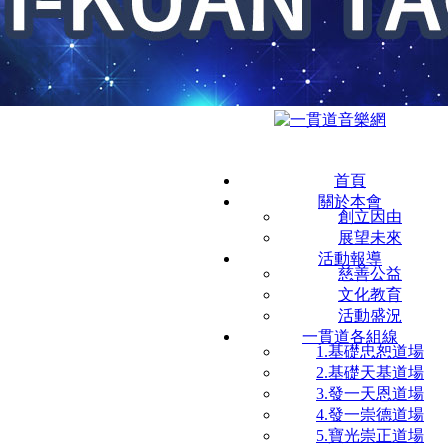
首頁
關於本會
創立因由
展望未來
活動報導
慈善公益
文化教育
活動盛況
一貫道各組線
1.基礎忠恕道場
2.基礎天基道場
3.發一天恩道場
4.發一崇德道場
5.寶光崇正道場