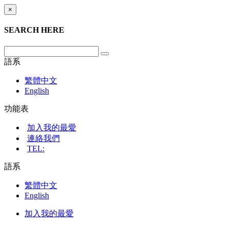
×
SEARCH HERE
語系
繁體中文
English
功能表
加入我的最愛
連絡我們
TEL:
語系
繁體中文
English
加入我的最愛