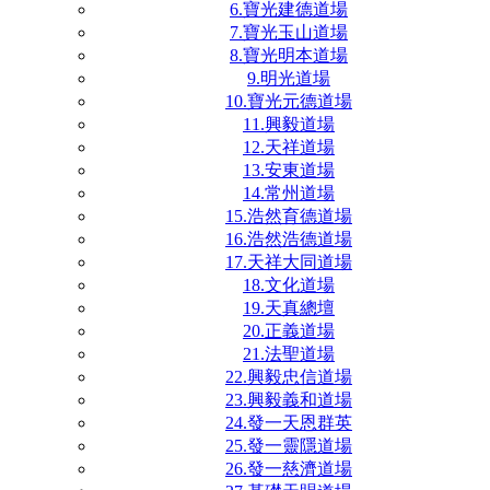
6.寶光建德道場
7.寶光玉山道場
8.寶光明本道場
9.明光道場
10.寶光元德道場
11.興毅道場
12.天祥道場
13.安東道場
14.常州道場
15.浩然育德道場
16.浩然浩德道場
17.天祥大同道場
18.文化道場
19.天真總壇
20.正義道場
21.法聖道場
22.興毅忠信道場
23.興毅義和道場
24.發一天恩群英
25.發一靈隱道場
26.發一慈濟道場