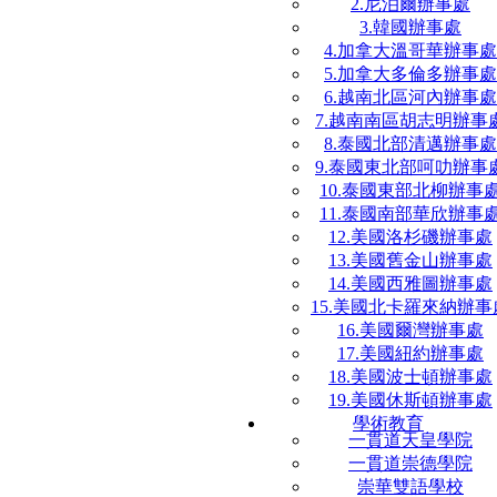
2.尼泊爾辦事處
3.韓國辦事處
4.加拿大溫哥華辦事處
5.加拿大多倫多辦事處
6.越南北區河內辦事處
7.越南南區胡志明辦事
8.泰國北部清邁辦事處
9.泰國東北部呵叻辦事
10.泰國東部北柳辦事
11.泰國南部華欣辦事
12.美國洛杉磯辦事處
13.美國舊金山辦事處
14.美國西雅圖辦事處
15.美國北卡羅來納辦事
16.美國爾灣辦事處
17.美國紐約辦事處
18.美國波士頓辦事處
19.美國休斯頓辦事處
學術教育
一貫道天皇學院
一貫道崇德學院
崇華雙語學校