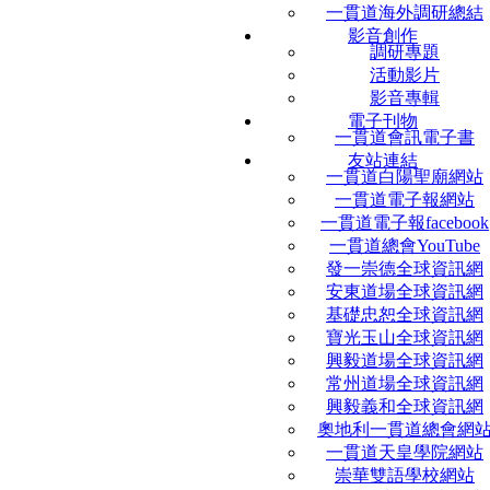
一貫道海外調研總結
影音創作
調研專題
活動影片
影音專輯
電子刊物
一貫道會訊電子書
友站連結
一貫道白陽聖廟網站
一貫道電子報網站
一貫道電子報facebook
一貫道總會YouTube
發一崇德全球資訊網
安東道場全球資訊網
基礎忠恕全球資訊網
寶光玉山全球資訊網
興毅道場全球資訊網
常州道場全球資訊網
興毅義和全球資訊網
奧地利一貫道總會網
一貫道天皇學院網站
崇華雙語學校網站