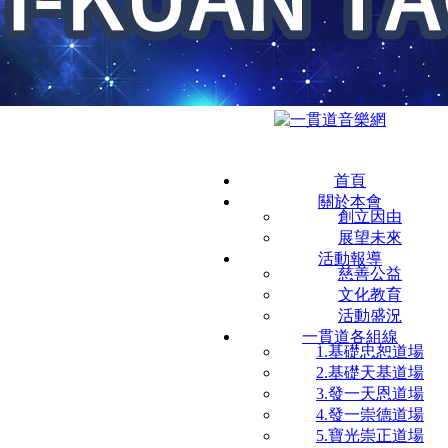
首頁
關於本會
創立因由
展望未來
活動報導
慈善公益
文化教育
活動盛況
一貫道各組線
1.基礎忠恕道場
2.基礎天基道場
3.發一天恩道場
4.發一崇德道場
5.寶光崇正道場