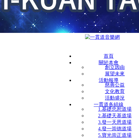
首頁
關於本會
創立因由
展望未來
活動報導
慈善公益
文化教育
活動盛況
一貫道各組線
1.基礎忠恕道場
2.基礎天基道場
3.發一天恩道場
4.發一崇德道場
5.寶光崇正道場