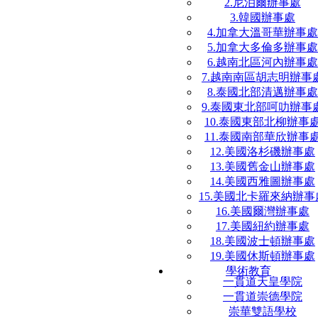
2.尼泊爾辦事處
3.韓國辦事處
4.加拿大溫哥華辦事處
5.加拿大多倫多辦事處
6.越南北區河內辦事處
7.越南南區胡志明辦事
8.泰國北部清邁辦事處
9.泰國東北部呵叻辦事
10.泰國東部北柳辦事
11.泰國南部華欣辦事
12.美國洛杉磯辦事處
13.美國舊金山辦事處
14.美國西雅圖辦事處
15.美國北卡羅來納辦事
16.美國爾灣辦事處
17.美國紐約辦事處
18.美國波士頓辦事處
19.美國休斯頓辦事處
學術教育
一貫道天皇學院
一貫道崇德學院
崇華雙語學校