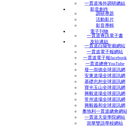
一貫道海外調研總結
影音創作
調研專題
活動影片
影音專輯
電子刊物
一貫道會訊電子書
友站連結
一貫道白陽聖廟網站
一貫道電子報網站
一貫道電子報facebook
一貫道總會YouTube
發一崇德全球資訊網
安東道場全球資訊網
基礎忠恕全球資訊網
寶光玉山全球資訊網
興毅道場全球資訊網
常州道場全球資訊網
興毅義和全球資訊網
奧地利一貫道總會網
一貫道天皇學院網站
崇華雙語學校網站