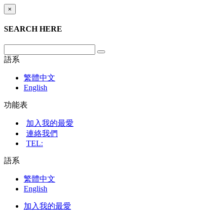
×
SEARCH HERE
語系
繁體中文
English
功能表
加入我的最愛
連絡我們
TEL:
語系
繁體中文
English
加入我的最愛