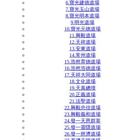
6.寶光建德道場
7.寶光玉山道場
8.寶光明本道場
9.明光道場
10.寶光元德道場
11.興毅道場
12.天祥道場
13.安東道場
14.常州道場
15.浩然育德道場
16.浩然浩德道場
17.天祥大同道場
18.文化道場
19.天真總壇
20.正義道場
21.法聖道場
22.興毅忠信道場
23.興毅義和道場
24.發一天恩群英
25.發一靈隱道場
26.發一慈濟道場