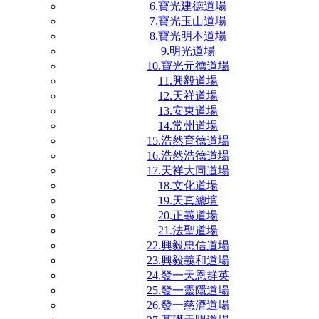
6.寶光建德道場
7.寶光玉山道場
8.寶光明本道場
9.明光道場
10.寶光元德道場
11.興毅道場
12.天祥道場
13.安東道場
14.常州道場
15.浩然育德道場
16.浩然浩德道場
17.天祥大同道場
18.文化道場
19.天真總壇
20.正義道場
21.法聖道場
22.興毅忠信道場
23.興毅義和道場
24.發一天恩群英
25.發一靈隱道場
26.發一慈濟道場