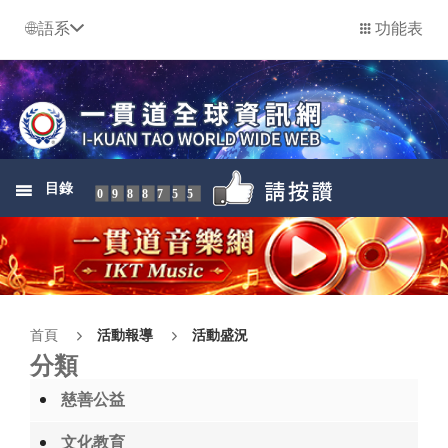
語系
功能表
目錄
0988755
首頁
活動報導
活動盛況
分類
慈善公益
文化教育