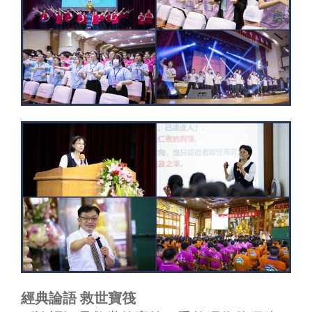
經典論語 救世寶筏