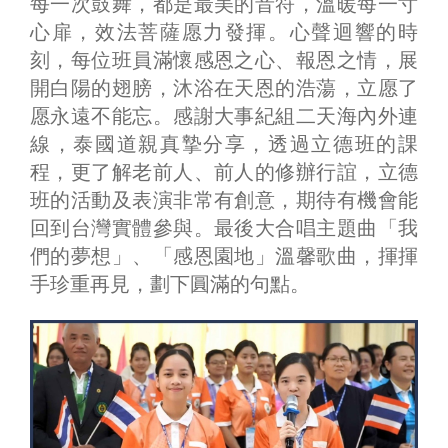
每一次鼓舞，都是最美的音符，溫暖每一寸
心扉，效法菩薩愿力發揮。心聲迴響的時
刻，每位班員滿懷感恩之心、報恩之情，展
開白陽的翅膀，沐浴在天恩的浩蕩，立愿了
愿永遠不能忘。感謝大事紀組二天海內外連
線，泰國道親真摯分享，透過立德班的課
程，更了解老前人、前人的修辦行誼，立德
班的活動及表演非常有創意，期待有機會能
回到台灣實體參與。最後大合唱主題曲「我
們的夢想」、「感恩園地」溫馨歌曲，揮揮
手珍重再見，劃下圓滿的句點。