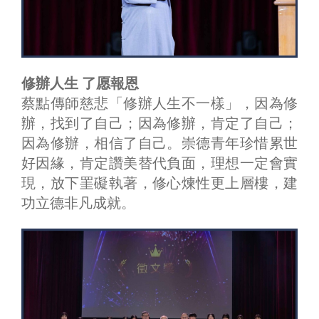
修辦人生 了愿報恩
蔡點傳師慈悲「修辦人生不一樣」，因為修
辦，找到了自己；因為修辦，肯定了自己；
因為修辦，相信了自己。崇德青年珍惜累世
好因緣，肯定讚美替代負面，理想一定會實
現，放下罣礙執著，修心煉性更上層樓，建
功立德非凡成就。