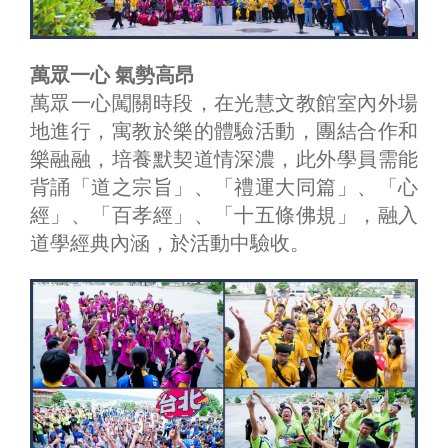
萬眾一心 氣勢高昂
萬眾一心闖關時段，在光慧文教館室內外場
地進行，寓教於樂的體驗活動，團結合作和
樂融融，培養默契道情深濃，此外學員需能
背誦「道之宗旨」、「禮運大同篇」、「心
經」、「百孝經」、「十五條佛規」，融入
道學經典內涵，於活動中驗收。