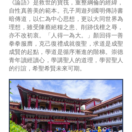
《論語》是救世的寶筏，重整綱倫的經緯，
自性真善美的範本。孔子周遊列國明傳詩書
暗傳道，以仁為中心思想，更以大同世界為
理想，雖受陳蔡絕糧之患、削跡伐檀之辱，
亦不改初衷。「人得一為大。」顏回得一善
拳拳服膺，克己復禮成就復聖，求道是成聖
成賢的起點，學道是循序漸進的階梯。崇德
青年讀經讀心，學講聖人的道理，學習聖人
的行誼，希聖希賢未來可期。