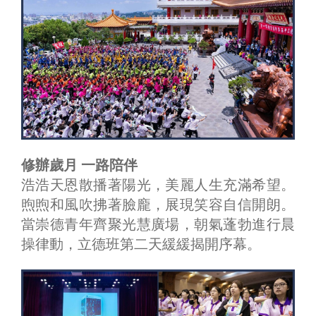
修辦歲月 一路陪伴
浩浩天恩散播著陽光，美麗人生充滿希望。
煦煦和風吹拂著臉龐，展現笑容自信開朗。
當崇德青年齊聚光慧廣場，朝氣蓬勃進行晨
操律動，立德班第二天緩緩揭開序幕。