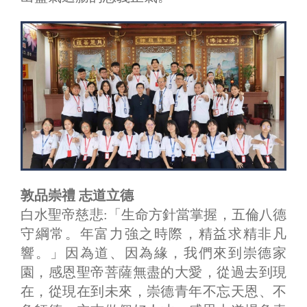
敦品崇禮 志道立德
白水聖帝慈悲:「生命方針當掌握，五倫八德
守綱常。年富力強之時際，精益求精非凡
響。」因為道、因為緣，我們來到崇德家
園，感恩聖帝菩薩無盡的大愛，從過去到現
在，從現在到未來，崇德青年不忘天恩、不