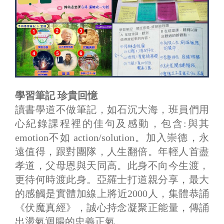
學習筆記 珍貴回憶
讀書學道不做筆記，如石沉大海，班員們用
心紀錄課程裡的佳句及感動，包含:與其
emotion不如 action/solution。加入崇德，永
遠值得，跟對團隊，人生翻倍。年輕人首盡
孝道，父母恩與天同高。此身不向今生渡，
更待何時渡此身。亞羅士打道親分享，最大
的感觸是實體加線上將近2000人，集體恭誦
《伏魔真經》，誠心持念凝聚正能量，傳誦
出盪氣迴腸的忠義正氣。