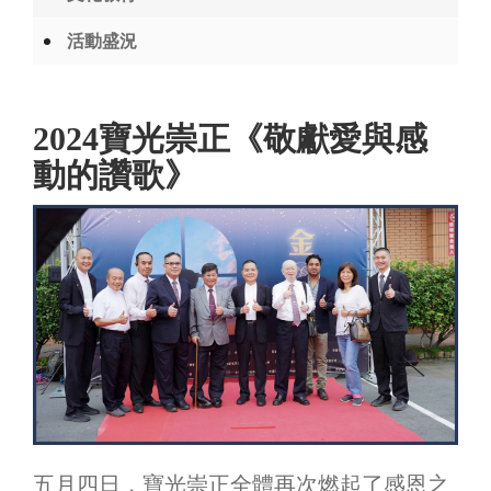
活動盛況
2024寶光崇正《敬獻愛與感
動的讚歌》
五月四日，寶光崇正全體再次燃起了感恩之