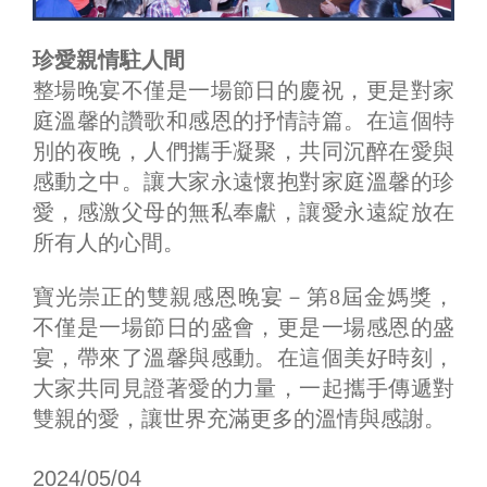
珍愛親情駐人間
整場晚宴不僅是一場節日的慶祝，更是對家
庭溫馨的讚歌和感恩的抒情詩篇。在這個特
別的夜晚，人們攜手凝聚，共同沉醉在愛與
感動之中。讓大家永遠懷抱對家庭溫馨的珍
愛，感激父母的無私奉獻，讓愛永遠綻放在
所有人的心間。
寶光崇正的雙親感恩晚宴－第8屆金媽獎，
不僅是一場節日的盛會，更是一場感恩的盛
宴，帶來了溫馨與感動。在這個美好時刻，
大家共同見證著愛的力量，一起攜手傳遞對
雙親的愛，讓世界充滿更多的溫情與感謝。
2024/05/04