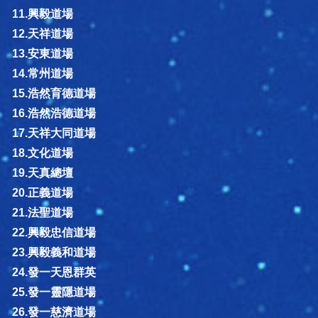
11.興毅道場
12.天祥道場
13.安東道場
14.常州道場
15.浩然育德道場
16.浩然浩德道場
17.天祥大同道場
18.文化道場
19.天真總壇
20.正義道場
21.法聖道場
22.興毅忠信道場
23.興毅義和道場
24.發一天恩群英
25.發一靈隱道場
26.發一慈濟道場