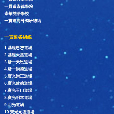
一貫道崇德學院
崇華雙語學校
一貫道海外調研總結
一貫道各組線
1.基礎忠恕道場
2.基礎天基道場
3.發一天恩道場
4.發一崇德道場
5.寶光崇正道場
6.寶光建德道場
7.寶光玉山道場
8.寶光明本道場
9.明光道場
10.寶光元德道場