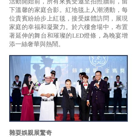
活動開始前，所有來賓受邀至拍照牆前，留
下溫馨的家庭合影。紅地毯上人潮湧動，每
位貴賓紛紛步上紅毯，接受媒體訪問，展現
家庭的幸福和凝聚力。於六樓會場中，布置
著延伸的舞台和璀璨的LED燈條，為晚宴增
添一絲奢華與熱鬧。
雜耍娛親展驚奇