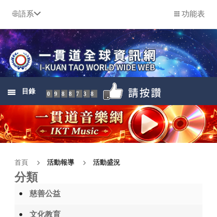
語系
功能表
目錄
0988738
首頁
活動報導
活動盛況
分類
慈善公益
文化教育