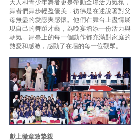
大人和青少年舞者更是帶動全場活力氣氛，
舞者們舞步輕盈優美，彷彿是在述說著對父
母無盡的愛戀與感懷。他們在舞台上盡情展
現自己的舞蹈才藝，為晚宴增添一份活力與
朝氣。舞臺上的每一個動作都充滿對家庭的
熱愛和感激，感動了在場的每一位觀眾。
獻上徽章致摯親