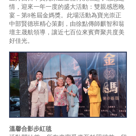
情，迎來一年一度的盛大活動：雙親感恩晚
宴－第8爸屆金媽獎。此場活動為寶光崇正
中部賢德班精心策劃，由徐點傳師麒智和翁
壇主晟航領導，讓近七百位來賓齊聚共度美
好佳光。
溫馨合影步紅毯