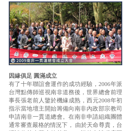
因緣俱足 圓滿成立
有了十年聯誼會運作的成功經驗，2006年派
台灣點傳師巡視南非道務後，世界總會前理
事長張老前人鑒於機緣成熟，西元2008年初
指示當地壇主開始籌備向南非內政部宗教司
申請南非一貫道總會。在南非申請組織團體
通常審查嚴格的情況下， 由於天命尊貴，台