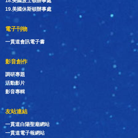
18.美國波士頓辦事處
19.美國休斯頓辦事處
電子刊物
一貫道會訊電子書
影音創作
調研專題
活動影片
影音專輯
友站連結
一貫道白陽聖廟網站
一貫道電子報網站