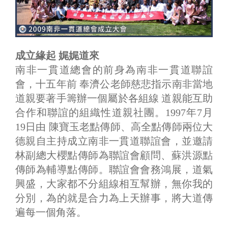
成立緣起 娓娓道來
南非一貫道總會的前身為南非一貫道聯誼
會，十五年前 奉濟公老師慈悲指示南非當地
道親要著手籌辦一個屬於各組線 道親能互助
合作和聯誼的組織性道親社團。1997年7月
19日由 陳寶玉老點傳師、高全點傳師兩位大
德親自主持成立南非一貫道聯誼會，並邀請
林副總大櫻點傳師為聯誼會顧問、蘇洪源點
傳師為輔導點傳師。聯誼會會務鴻展，道氣
興盛，大家都不分組線相互幫辦，無你我的
分別，為的就是合力為上天辦事，將大道傳
遍每一個角落。