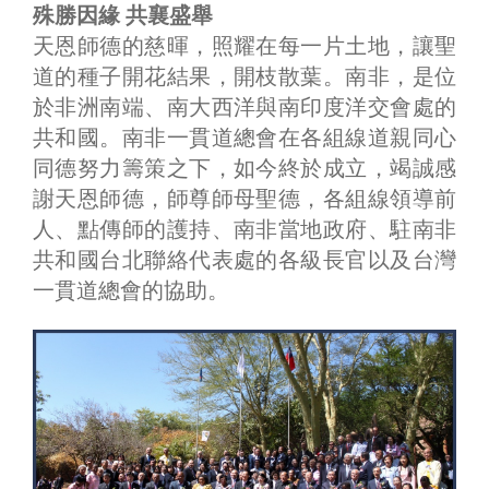
殊勝因緣 共襄盛舉
天恩師德的慈暉，照耀在每一片土地，讓聖
道的種子開花結果，開枝散葉。南非，是位
於非洲南端、南大西洋與南印度洋交會處的
共和國。南非一貫道總會在各組線道親同心
同德努力籌策之下，如今終於成立，竭誠感
謝天恩師德，師尊師母聖德，各組線領導前
人、點傳師的護持、南非當地政府、駐南非
共和國台北聯絡代表處的各級長官以及台灣
一貫道總會的協助。