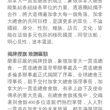
加拿大一貫道總會的成立，象徵加拿大總會
能集結各組線各單位的力量。透過團結攜手
合作，將大道傳遍加拿大每一個角落。加拿
大總會的共同目標，是讓更多的眾生，不論
國籍、身分、性別、種族、語言、文化，皆
能在這個多元包容的移民國度，同登法船，
明心見性，達本還源。
揭牌授旗 致贈匾額
榮重莊嚴的揭牌授旗，象徵加拿大一貫道總
會、一貫道總會溫哥華辦事處及一貫道總會
多倫多辦事處正式揭開了序幕。全球總會王
理事長，親手交付加拿大總會張理事長，加
拿大的一貫道總會會旗。有承上啟下及使命
傳承的重大意義。在總會會旗搖曳中，交織
著與會餘400多位道親們熱烈掌聲，人人對
一貫道在加拿大的未來發展，都充滿厚望與