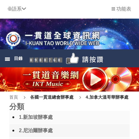
語系
功能表
目錄
0988768
首頁
各國一貫道總會辦事處
4.加拿大溫哥華辦事處
分類
1.新加坡辦事處
2.尼泊爾辦事處