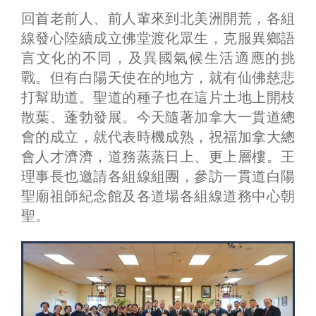
回首老前人、前人輩來到北美洲開荒，各組
線發心陸續成立佛堂渡化眾生，克服異鄉語
言文化的不同，及異國氣候生活適應的挑
戰。但有白陽天使在的地方，就有仙佛慈悲
打幫助道。聖道的種子也在這片土地上開枝
散葉、蓬勃發展。今天隨著加拿大一貫道總
會的成立，就代表時機成熟，祝福加拿大總
會人才濟濟，道務蒸蒸日上、更上層樓。王
理事長也邀請各組線組團，參訪一貫道白陽
聖廟祖師紀念館及各道場各組線道務中心朝
聖。