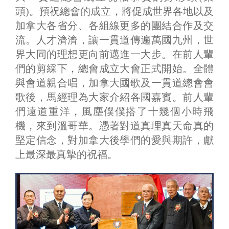
頭)。預祝總會的成立，將促成世界各地以及
加拿大各省分、各組線更多的團結合作及交
流。人才濟濟，讓一貫道傳遍萬國九州，世
界大同的理想更向前邁進一大步。在前人輩
們的剪綵下，總會成立大會正式開始。全體
與會道親合唱，加拿大國歌及一貫道總會會
歌後，馬經理為大家介紹各國嘉賓。前人輩
們遠道重洋，風塵僕僕搭了十幾個小時飛
機，來到溫哥華。憑著對道真理真天命真的
堅定信念，對加拿大後學們的愛與期許，獻
上最深最真摯的祝福。