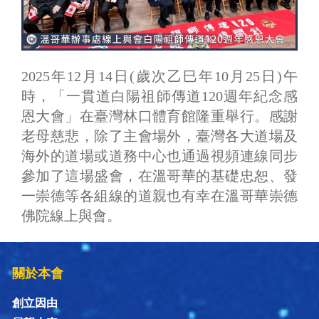
2025年12月14日(歲次乙巳年10月25日)午
時，「一貫道白陽祖師傳道120週年紀念感
恩大會」在臺灣林口體育館隆重舉行。感謝
老母慈悲，除了主會場外，臺灣各大道場及
海外的道場或道務中心也通過視頻連線同步
參加了這場盛會，在溫哥華的基礎忠恕、發
一崇德等各組線的道親也有幸在溫哥華崇德
佛院線上與會。
關於本會
創立因由