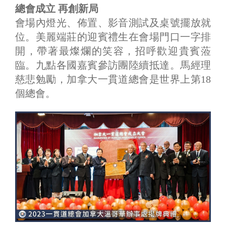
總會成立 再創新局
會場內燈光、佈置、影音測試及桌號擺放就
位。美麗端莊的迎賓禮生在會場門口一字排
開，帶著最燦爛的笑容，招呼歡迎貴賓蒞
臨。九點各國嘉賓參訪團陸續抵達。馬經理
慈悲勉勵，加拿大一貫道總會是世界上第18
個總會。