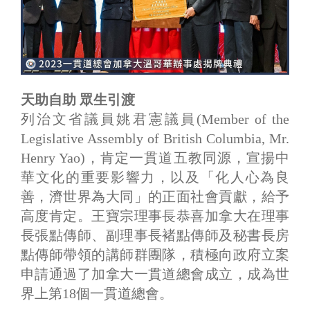
天助自助 眾生引渡
列治文省議員姚君憲議員(Member of the
Legislative Assembly of British Columbia, Mr.
Henry Yao)，肯定一貫道五教同源，宣揚中
華文化的重要影響力，以及「化人心為良
善，濟世界為大同」的正面社會貢獻，給予
高度肯定。王寶宗理事長恭喜加拿大在理事
長張點傳師、副理事長褚點傳師及秘書長房
點傳師帶領的講師群團隊，積極向政府立案
申請通過了加拿大一貫道總會成立，成為世
界上第18個一貫道總會。