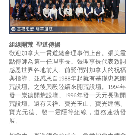
組線開荒 聖道傳揚
歡迎加拿大一貫道總會理事們上台。張美霞
點傳師為第一任理事長。張理事長代表致詞
感恩世界各地前人、前賢們對加拿大的祝福
與指導。並感恩自1988年起就有基礎忠恕開
荒設壇。之後興毅陸續來開荒設壇。1994年
發一崇德開荒設壇。1996年發一天元長聖開
荒設壇。還有天祥、寶光玉山、寶光建德、
寶光元德、發一靈隱等組線，道務蓬勃發
展。