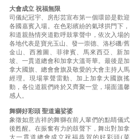
大會成立 祝福無限
司儀紀冠宇、房彤芸宣布第一個環節是歡迎
各國嘉賓入場。在色彩繽紛的氣球拱門下，
和道親熱情夾道歡呼鼓掌聲中，依次入場的
各地代表是寶光玉山、發一崇德、洛杉磯/舊
金山、西雅圖、菲律賓、馬來西亞、新加
坡、一貫道總會和加拿大溫哥華。最後是加
拿大國旗、總會會旗及敬愛的大會主持人馬
經理。現場掌聲雷動、加上加拿大國旗搖
動，各位道親們終於又齊聚一堂，場面溫馨
感人。
舞獅好彩頭 聖道遍娑婆
象徵如意吉祥的舞獅在前人輩們的點睛儀式
後甦醒。在振奮有力的鼓聲下，舞出對加拿
大一貫道總會成立祝福恭賀的好彩頭(菜