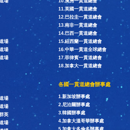
德道場
10.澳洲一貫道總會
11.英國一貫道總會
12.巴拉圭一貫道總會
13.南非一貫道總會
14.巴西一貫道總會
德道場
15.紐西蘭一貫道總會
德道場
16.中華一貫道全球總會
同道場
17.菲律賓一貫道總會
18.加拿大一貫道總會
各國一貫道總會辦事處
1.新加坡辦事處
信道場
2.尼泊爾辦事處
和道場
3.韓國辦事處
恩群英
4.加拿大溫哥華辦事處
隱道場
5.加拿大多倫多辦事處