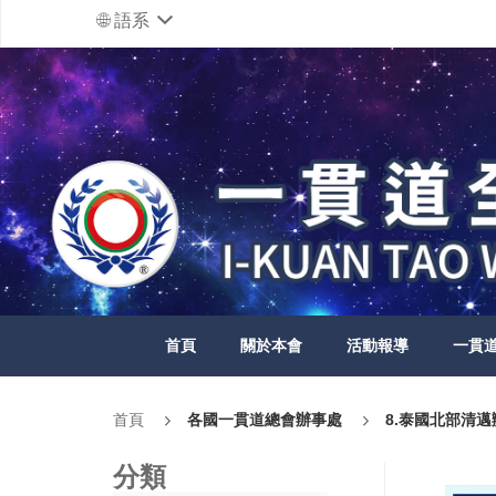
語系
首頁
關於本會
活動報導
一貫
首頁
各國一貫道總會辦事處
8.泰國北部清
分類