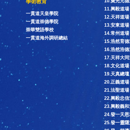
10.寶光元
學術教育
11.興毅道場
一貫道天皇學院
12.天祥道場
一貫道崇德學院
13.安東道場
崇華雙語學校
14.常州道場
一貫道海外調研總結
15.浩然育
16.浩然浩
17.天祥大
18.文化道場
19.天真總壇
20.正義道場
21.法聖道場
22.興毅忠
23.興毅義
24.發一天
25.發一靈