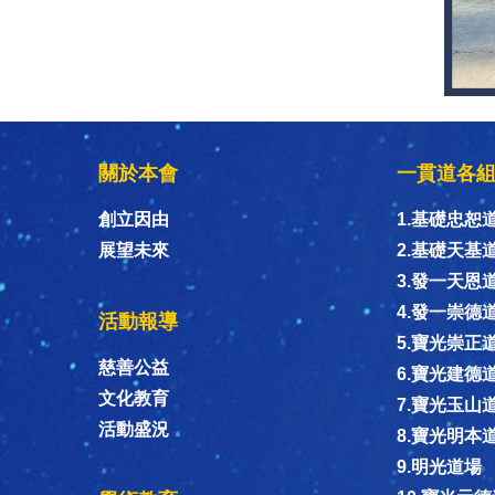
關於本會
一貫道各
創立因由
1.基礎忠恕
展望未來
2.基礎天基
3.發一天恩
4.發一崇德
活動報導
5.寶光崇正
慈善公益
6.寶光建德
文化教育
7.寶光玉山
活動盛況
8.寶光明本
9.明光道場