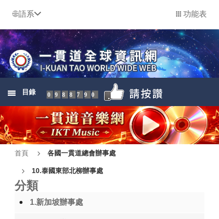
語系
功能表
目錄
0988790
首頁
各國一貫道總會辦事處
10.泰國東部北柳辦事處
分類
1.新加坡辦事處