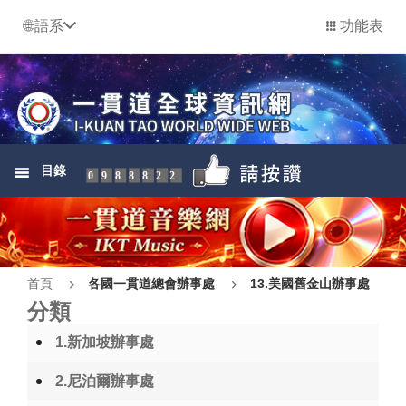
語系
功能表
目錄
0988822
首頁
各國一貫道總會辦事處
13.美國舊金山辦事處
分類
1.新加坡辦事處
2.尼泊爾辦事處