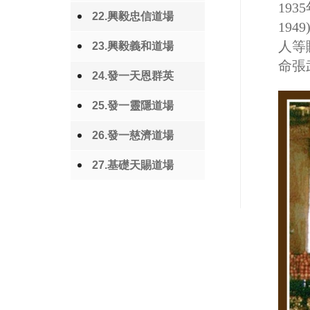
19
22.興毅忠信道場
19
人等
23.興毅義和道場
命張
24.發一天恩群英
25.發一靈隱道場
26.發一慈濟道場
27.基礎天賜道場