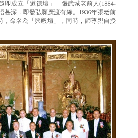
即成立「道德壇」。張武城老前人(1884-
悟甚深，即發弘願廣渡有緣。1936年張老前
持，命名為「興毅壇」，同時，師尊親自授