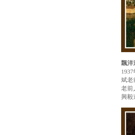
飄洋
19
斌老前
老前
興毅