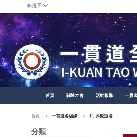
語系
首頁
關於本會
活動報導
一貫
首頁
一貫道各組線
11.興毅道場
分類