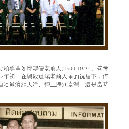
導輩如邱鴻儒老前人(1900-1949)、盛考
)等。1947年初，在興毅道場老前人輩的祝福下，何
自哈爾濱經天津、轉上海到臺灣，這是當時