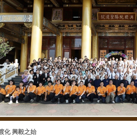
渡化 興毅之始