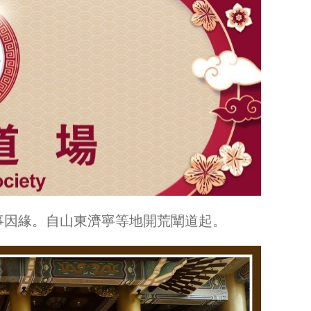
大事因緣。自山東濟寧等地開荒闡道起。