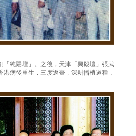
首創「純陽壇」。之後，天津「興毅壇」張武
於香港病後重生，三度返臺，深耕播植道種，