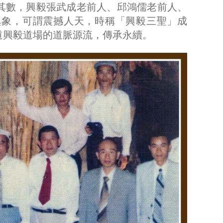
計其數，興毅張武成老前人、邱鴻儒老前人、
現異象，可謂震撼人天，時稱「興毅三聖」成
道興毅道場的道脈源流，傳承永續。