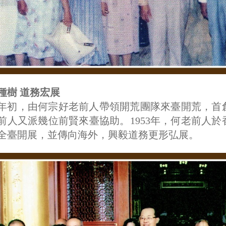
種樹 道務宏展
47年初，由何宗好老前人帶領開荒團隊來臺開荒，
前人又派幾位前賢來臺協助。1953年，何老前人
全臺開展，並傳向海外，興毅道務更形弘展。