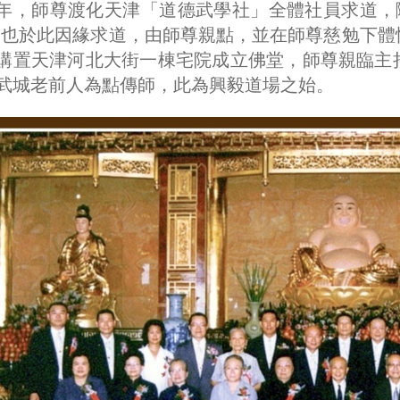
35年，師尊渡化天津「道德武學社」全體社員求道，隨
49)也於此因緣求道，由師尊親點，並在師尊慈勉下體
購置天津河北大街一棟宅院成立佛堂，師尊親臨主
武城老前人為點傳師，此為興毅道場之始。