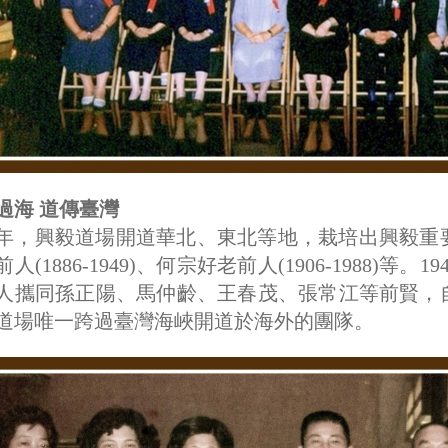
過海 道傳臺灣
37年，興毅道場開道華北、東北等地，栽培出興毅重要領
人(1886-1949)、何宗好老前人(1906-1988
人攜同孫正陽、馬仲齡、王春茂、張常江等前賢，
道場唯一跨過臺灣海峽開道於海外的團隊。