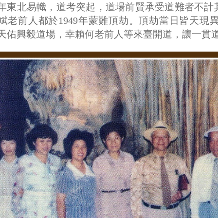
48年東北易幟，道考突起，道場前賢承受道難者不
斌老前人都於1949年蒙難頂劫。頂劫當日皆天
天佑興毅道場，幸賴何老前人等來臺開道，讓一貫