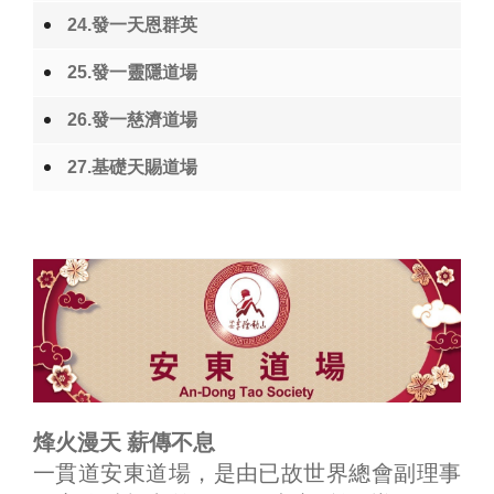
24.發一天恩群英
25.發一靈隱道場
26.發一慈濟道場
27.基礎天賜道場
烽火漫天 薪傳不息
一貫道安東道場，是由已故世界總會副理事