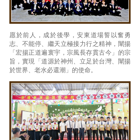
愿於前人，成於後學，安東道場誓以奮勇
志、不能停、繼天立極接力行之精神，闡揚
「宏揚正道遍寰宇，宗風長存貫古今」的宗
旨，實現「道源於神州、立足於台灣、闡揚
於世界、老水必還潮」的使命。