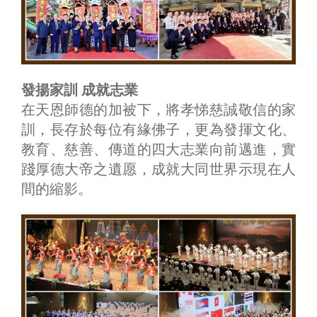
發揚家訓 成就志業
在天恩師德的加被下，將孝悌慈誠敬信的家
訓，長存於每位有緣佛子，更為發揮文化、
教育、慈善、傳道的四大志業向前邁進，實
踐厚德大帝之遺愿，成就大同世界示現在人
間的縮影。