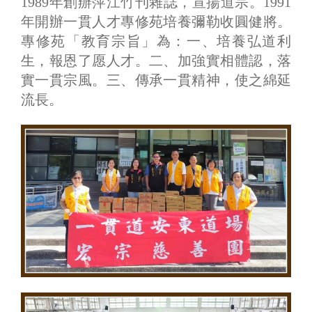
1989年創辦萍江竹刊雜誌，宣揚道宗。1991
年開辦一貫人才專修苑培養彌勒收圓健將。
專修苑「教育宗旨」為：一、培養弘道利
生，報恩了愿人才。二、加強實相體認，落
實一貫宗風。三、傳承一貫精神，使之綿延
流長。