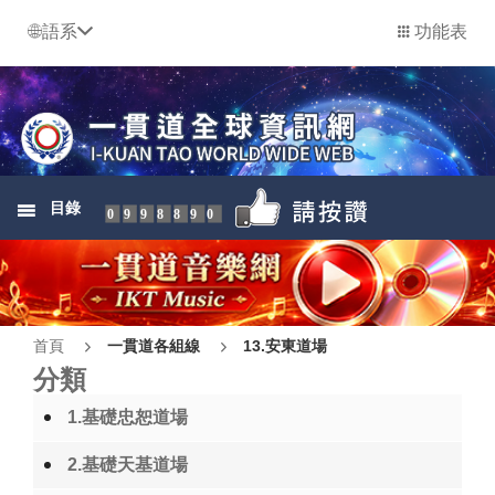
語系
功能表
目錄
0998890
首頁
一貫道各組線
13.安東道場
分類
1.基礎忠恕道場
2.基礎天基道場