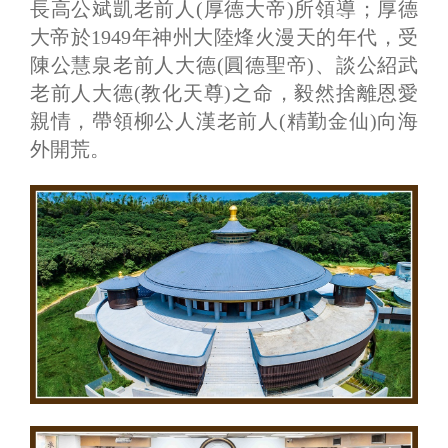
長高公斌凱老前人(厚德大帝)所領導；厚德
大帝於1949年神州大陸烽火漫天的年代，受
陳公慧泉老前人大德(圓德聖帝)、談公紹武
老前人大德(教化天尊)之命，毅然捨離恩愛
親情，帶領柳公人漢老前人(精勤金仙)向海
外開荒。