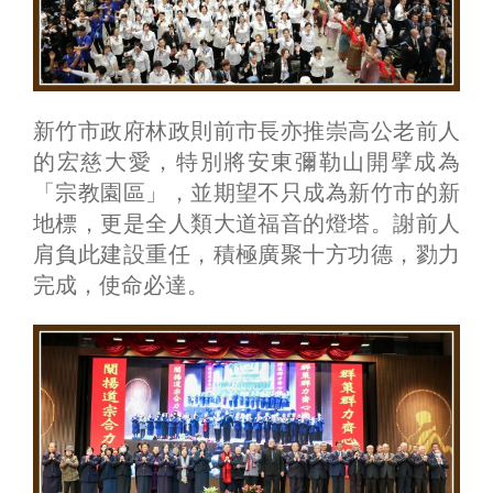
新竹市政府林政則前市長亦推崇高公老前人
的宏慈大愛，特別將安東彌勒山開擘成為
「宗教園區」，並期望不只成為新竹市的新
地標，更是全人類大道福音的燈塔。謝前人
肩負此建設重任，積極廣聚十方功德，勠力
完成，使命必達。