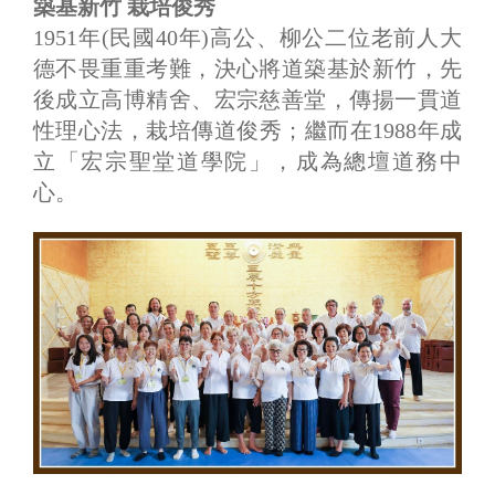
築基新竹 栽培俊秀
1951年(民國40年)高公、柳公二位老前人大
德不畏重重考難，決心將道築基於新竹，先
後成立高博精舍、宏宗慈善堂，傳揚一貫道
性理心法，栽培傳道俊秀；繼而在1988年成
立「宏宗聖堂道學院」，成為總壇道務中
心。