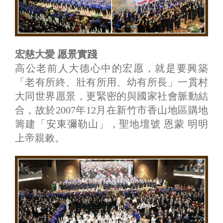
宏慈大愛 愿景實踐
高公老前人大德心中的宏愿，就是要興築
「老有所終、壯有所用、幼有所長」一貫村
大同世界愿景，更緊密的與國家社會脈動結
合，故於2007年12月在新竹市香山地區購地
籌建「安東彌勒山」，聖地壇號 恩蒙 明明
上帝親敕。