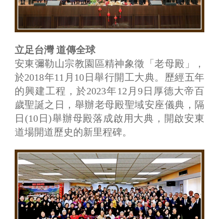
立足台灣 道傳全球
安東彌勒山宗教園區精神象徵「老母殿」，
於2018年11月10日舉行開工大典。歷經五年
的興建工程，於2023年12月9日厚德大帝百
歲聖誕之日，舉辦老母殿聖域安座儀典，隔
日(10日)舉辦母殿落成啟用大典，開啟安東
道場開道歷史的新里程碑。