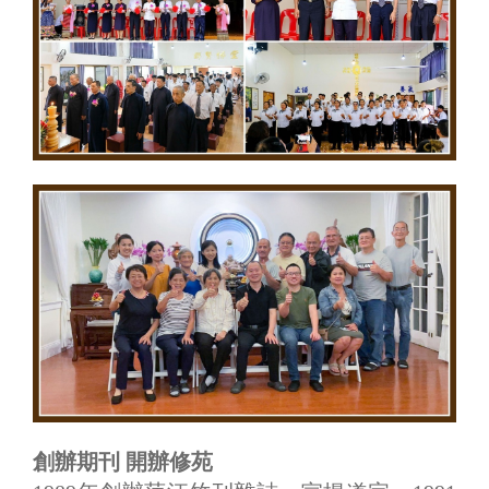
創辦期刊 開辦修苑