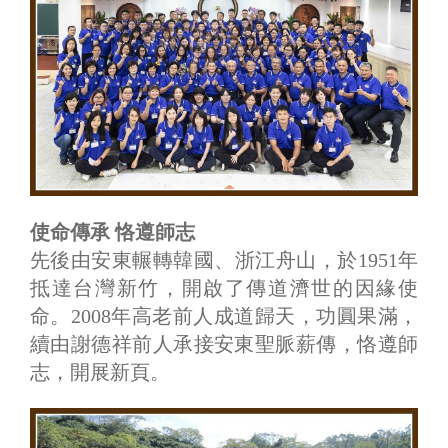
使命傳承 恪遵師志
先後由安東輾轉韓國、浙江舟山，於1951年
抵達台灣新竹，開啟了傳道濟世的因緣使
命。2008年高老前人成道歸天，功圓果滿，
續由謝德祥前人承接安東聖脈薪傳，恪遵師
志，開展新頁。