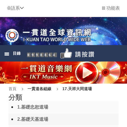
語系
功能表
目錄
0998864
首頁
一貫道各組線
17.天祥大同道場
分類
1.基礎忠恕道場
2.基礎天基道場