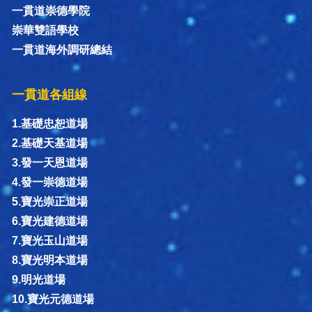
一貫道崇德學院
崇華雙語學校
一貫道海外調研總結
一貫道各組線
1.基礎忠恕道場
2.基礎天基道場
3.發一天恩道場
4.發一崇德道場
5.寶光崇正道場
6.寶光建德道場
7.寶光玉山道場
8.寶光明本道場
9.明光道場
10.寶光元德道場