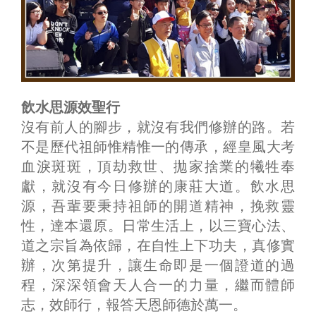
飲水思源效聖行
沒有前人的腳步，就沒有我們修辦的路。若
不是歷代祖師惟精惟一的傳承，經皇風大考
血淚斑斑，頂劫救世、拋家捨業的犧牲奉
獻，就沒有今日修辦的康莊大道。飲水思
源，吾輩要秉持祖師的開道精神，挽救靈
性，達本還原。日常生活上，以三寶心法、
道之宗旨為依歸，在自性上下功夫，真修實
辦，次第提升，讓生命即是一個證道的過
程，深深領會天人合一的力量，繼而體師
志，效師行，報答天恩師德於萬一。