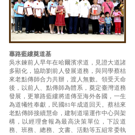
蓽路藍縷奠道基
吳水鍊前人早年在哈爾濱求道，見證大道諸
多顯化，協助劉前人發展道務，與同學蔡桔
來老點傳師合力共辦，渡人無數。領受天命
後，以前人、點傳師為體系，奠定臺灣道務
發展，更篳路藍縷將道傳至海外各國，一生
為道犧牲奉獻，民國81年成道回天。蔡桔來
老點傳師接續慧命，建制道場運作中心與架
構，以經理會報為最高決策單位，下設道
務、班務、總務、文書、活動等五組常委執