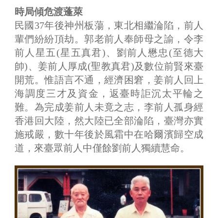
時局傾危渡蓬萊
民國37年後神州板蕩，東北相繼淪陷，前人
輩們紛紛頂劫。郭老前人奉師母之諭，令李
前人星五(星五真君)、劉前人懋忠(至德大
帥)、姜前人厚成(聖教真君)及數位前賢來臺
開荒。惟語言不通，經濟困窘，姜前人回上
海調度三才及資金，返臺時詎沉太平輪之
難。為完成姜前人未竟之志，李前人孤身經
香港回大陸，然大陸已全部淪陷，臺灣亦實
施戒嚴，數十年後於風霜中在哈爾濱歸空成
道，來臺眾前人中僅餘劉前人獨續慧命。