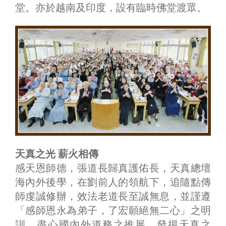
堂。亦於越南及印度，設有臨時佛堂渡眾。
天真之光 薪火相傳
感天恩師德，張道長歸真護佑長，天真總壇
海內外後學，在劉前人的領航下，追隨點傳
師虔誠修辦，效法老道長至誠無息，並謹遵
「感師恩永為弟子，了宏願絕無二心」之明
訓，盡心國內外道務之推展，發揚天真之