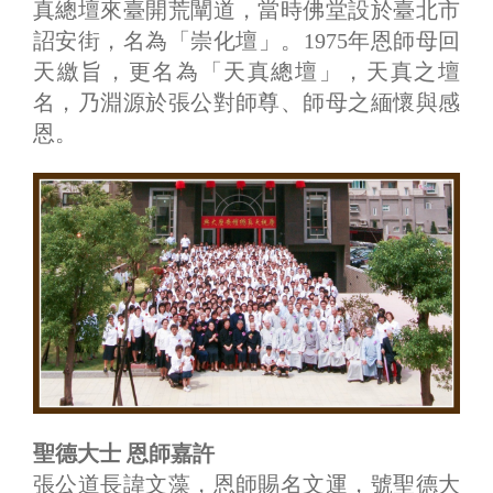
真總壇來臺開荒闡道，當時佛堂設於臺北市
詔安街，名為「崇化壇」。1975年恩師母回
天繳旨，更名為「天真總壇」，天真之壇
名，乃淵源於張公對師尊、師母之緬懷與感
恩。
聖德大士 恩師嘉許
張公道長諱文藻，恩師賜名文運，號聖德大