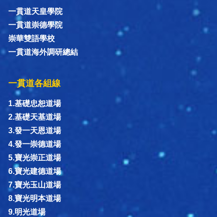
一貫道天皇學院
一貫道崇德學院
崇華雙語學校
一貫道海外調研總結
一貫道各組線
1.基礎忠恕道場
2.基礎天基道場
3.發一天恩道場
4.發一崇德道場
5.寶光崇正道場
6.寶光建德道場
7.寶光玉山道場
8.寶光明本道場
9.明光道場