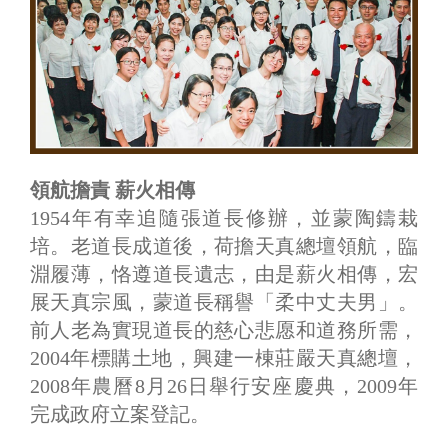
領航擔責 薪火相傳
1954年有幸追隨張道長修辦，並蒙陶鑄栽
培。老道長成道後，荷擔天真總壇領航，臨
淵履薄，恪遵道長遺志，由是薪火相傳，宏
展天真宗風，蒙道長稱譽「柔中丈夫男」。
前人老為實現道長的慈心悲愿和道務所需，
2004年標購土地，興建一棟莊嚴天真總壇，
2008年農曆8月26日舉行安座慶典，2009年
完成政府立案登記。