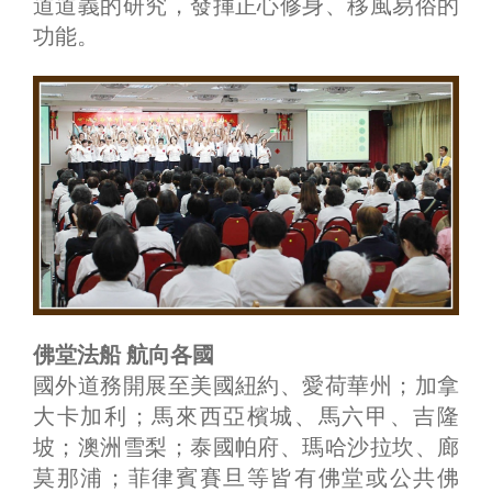
道道義的研究，發揮正心修身、移風易俗的
功能。
佛堂法船 航向各國
國外道務開展至美國紐約、愛荷華州；加拿
大卡加利；馬來西亞檳城、馬六甲、吉隆
坡；澳洲雪梨；泰國帕府、瑪哈沙拉坎、廊
莫那浦；菲律賓賽旦等皆有佛堂或公共佛