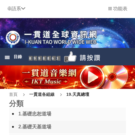
語系
功能表
目錄
0998863
首頁
一貫道各組線
19.天真總壇
分類
1.基礎忠恕道場
2.基礎天基道場