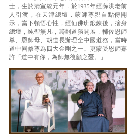
士，生於清宣統元年，於1935年經薛洪老前
人引渡，在天津總壇，蒙師尊親自點傳開
示，當下頓悟心性，經仙佛班鍛鍊後，捨身
總壇，純聖無凡，籌劃道務開展，輔佐恩師
尊、恩師母、胡道長辦理全中國道務，當時
道中同修尊為四大金剛之一。更蒙受恩師嘉
許「道中有你，為師無後顧之憂。」