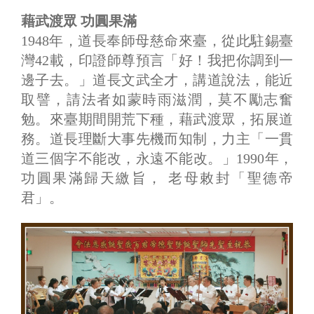
藉武渡眾 功圓果滿
1948年，道長奉師母慈命來臺，從此駐錫臺
灣42載，印證師尊預言「好！我把你調到一
邊子去。」道長文武全才，講道說法，能近
取譬，請法者如蒙時雨滋潤，莫不勵志奮
勉。來臺期間開荒下種，藉武渡眾，拓展道
務。道長理斷大事先機而知制，力主「一貫
道三個字不能改，永遠不能改。」1990年，
功圓果滿歸天繳旨， 老母敕封「聖德帝
君」。