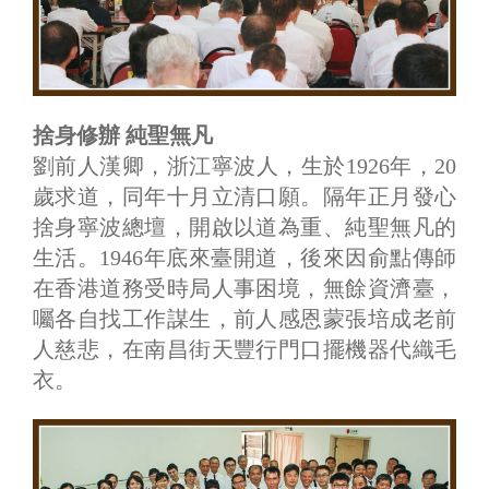
捨身修辦 純聖無凡
劉前人漢卿，浙江寧波人，生於1926年，20
歲求道，同年十月立清口願。隔年正月發心
捨身寧波總壇，開啟以道為重、純聖無凡的
生活。1946年底來臺開道，後來因俞點傳師
在香港道務受時局人事困境，無餘資濟臺，
囑各自找工作謀生，前人感恩蒙張培成老前
人慈悲，在南昌街天豐行門口擺機器代織毛
衣。