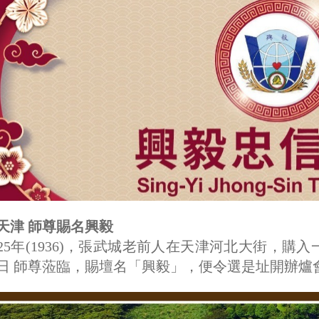
天津 師尊賜名興毅
25年(1936)，張武城老前人在天津河北大街，
日 師尊蒞臨，賜壇名「興毅」，便令選是址開辦爐