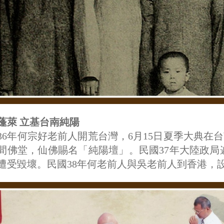
蓬萊 立基台南純陽
36年何宗好老前人開荒台灣，6月15日夏季大典在
間佛堂，仙佛賜名「純陽壇」。民國37年大陸政
遭受毀壞。民國38年何老前人與吳老前人到香港，