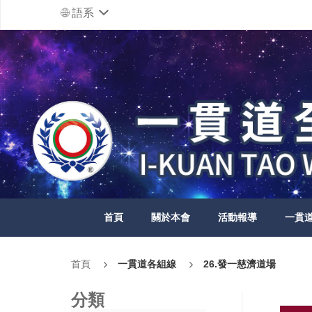
語系
首頁
關於本會
活動報導
一貫
首頁
一貫道各組線
26.發一慈濟道場
分類