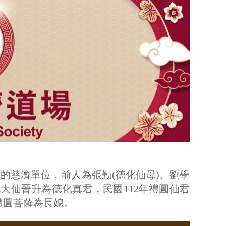
的慈濟單位，前人為張勤(德化仙母)、劉學
化大仙晉升為德化真君，民國112年禮圓仙君
禮圓菩薩為長媳。