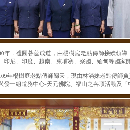
80年，禮圓菩薩成道，由楊樹庭老點傳師接續領
、印尼、印度、越南、柬埔寨、寮國、緬甸等國家
109年楊樹庭老點傳師歸天，現由林滿妹老點傳師
與發一組道務中心-天元佛院、福山之各項活動及「