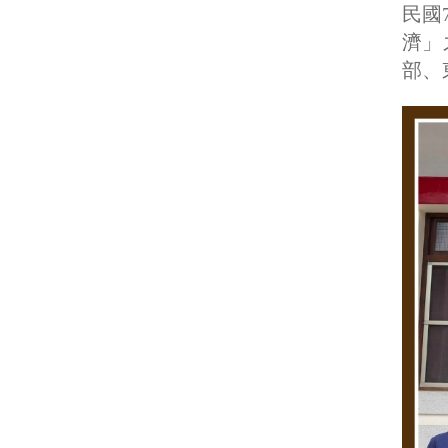
民國
濟」
部、