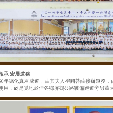
相承 宏展道務
50年德化真君成道，由其夫人禮圓菩薩接辦道務
使用，於是覓地於佳冬鄉屏鵝公路戰備跑道旁另蓋