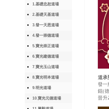
1.基礎忠恕道場
2.基礎天基道場
3.發一天恩道場
4.發一崇德道場
5.寶光崇正道場
6.寶光建德道場
7.寶光玉山道場
道承
8.寶光明本道場
發一
9.明光道場
錕(
晉升
10.寶光元德道場
11.興毅道場