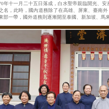
70年十一月二十五日落成，白水聖帝親臨開光、
之名，此時，國內道務除了在高雄、屏東、臺南外
東部一帶，國外道務則逐漸開至泰國、新加坡、馬