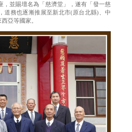
安座，並賜壇名為「慈濟堂」，遂有「發一慈
，道務也逐漸推展至新北市(原台北縣)、中
來西亞等國家。