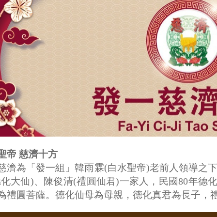
聖帝 慈濟十方
慈濟為「發一組」韓雨霖(白水聖帝)老前人領導之下
德化大仙)、陳俊清(禮圓仙君)一家人，民國80年德
為禮圓菩薩。德化仙母為母親，德化真君為長子，