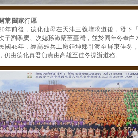
開荒 闔家行愿
30年前後，德化仙母在天津三義壇求道後，發下
次子劉學廣、次媳孫淑蘭至臺灣，並於同年冬奉白
民國46年，經高雄兵工廠鍾坤郎引渡至屏東佳冬
，仍由德化真君負責由高雄至佳冬操辦道務。