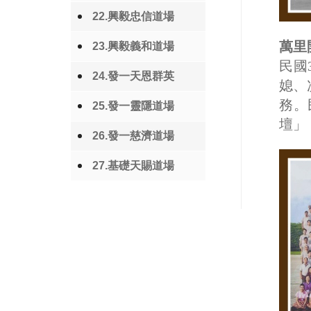
22.興毅忠信道場
萬里
23.興毅義和道場
民國
24.發一天恩群英
媳、
務。
25.發一靈隱道場
壇」
26.發一慈濟道場
27.基礎天賜道場