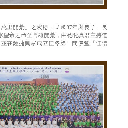
「萬里開荒」之宏愿，民國37年與長子、長
水聖帝之命至高雄開荒，由德化真君主持道
，並在鍾捷興家成立佳冬第一間佛堂「佳信