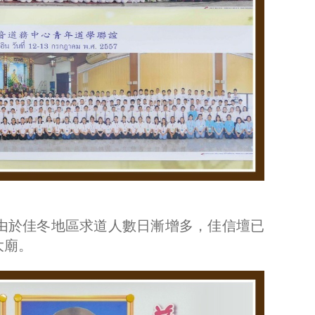
，由於佳冬地區求道人數日漸增多，佳信壇已
大廟。