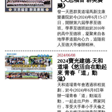
颺》
發一天恩群英道場馬新汶康
樂書院於今(2024)年6月15-17
日，開辦第六屆學界至德
班。學界至德班始於2016年
的高中至德班，凝聚來自各
地學界道親向心力，追隨前
人至德大帝修辦精神。
2024/06/08
2024寶光建德-天和
道場《悠活自在動起
來 青春「道」動
滋》
天和道場青年會透過班程規
劃，於今(2024)年6月8日舉
辦一場青春「道」動滋活
動，一起走出戶外，齊家同
行，享受大手牽小手天倫之