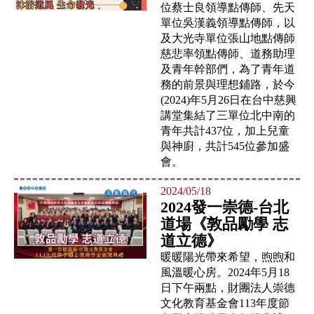
位蔡士良領導點傳師、先天
單位吳漢義領導點傳師，以
及大光寺單位張山地點傳師
慈悲率領點傳師、道務助理
及青年幹部們，為了青年道
務的前景與理想鋪路，於今
(2024)年5月26日在台中慈興
講堂集結了三單位北中南的
青年共計437位，加上兒童
與神廚，共計545位參加盛
會。
2024/05/18
2024發一崇德-台北
道場《敦品勵學 志
道立德》
暖暖陽光帶來希望，煦煦和
風溫暖心房。2024年5月18
日下午兩點，財團法人崇德
文化教育基金會113年度節