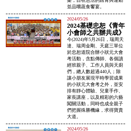
樂，自在悠活的踏青與運動
並品嚐蔬食饗宴。
2024/05/26
2024基礎忠恕《青年
小會師之共辦共成》
今(2024)年5月26日，瑞周天
達、瑞周金剛、天庭三單位
於忠恕道院合辦小狀元大會
考活動，含點傳師、各個讀
經班親子、工作人員與天廚
們，總人數超過440人；除
讓小朋友展現平時學習成果
的小狀元大會考之外，並安
排有靜心體驗、兒童手作、
家長講座，以及精彩的六藝
闖關活動，同時也成全親子
們把握殊勝機緣，求得寶貴
大道。
2024/05/26