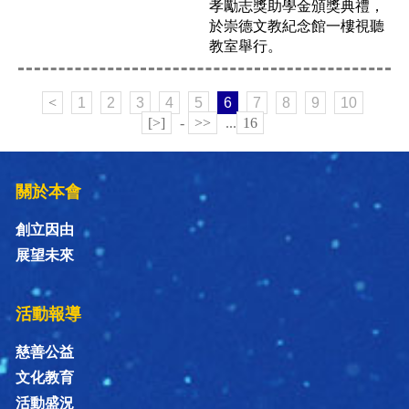
孝勵志獎助學金頒獎典禮，
於崇德文教紀念館一樓視聽
教室舉行。
<
1
2
3
4
5
6
7
8
9
10
[>]
-
>>
...
16
關於本會
創立因由
展望未來
活動報導
慈善公益
文化教育
活動盛況