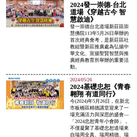
2024發一崇德-台北
道場《穿越古今 智
慧啟迪》
發一崇德台北道場新莊區崇
慧佛院113年5月26日舉辦的
首次經典會考，是新莊區社
教組暨新莊推廣處為弘揚中
華文化、宣揚聖賢智慧與推
廣經典教育所舉辦的重要活
動。
2024/05/26
2024基礎忠恕《青春
翱翔 有道同行》
今(2024)年5月26日，在新北
市板橋區精德講堂迎來了一
場充滿活力與深思的盛會—
「2024忠恕青年小會師」，
不僅凝聚了基礎忠恕道場來
自瑞周全真、瑞周精德、瑞