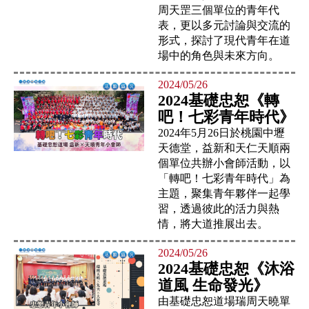
周天罡三個單位的青年代
表，更以多元討論與交流的
形式，探討了現代青年在道
場中的角色與未來方向。
2024/05/26
2024基礎忠恕《轉
吧！七彩青年時代》
2024年5月26日於桃園中壢
天德堂，益新和天仁天順兩
個單位共辦小會師活動，以
「轉吧！七彩青年時代」為
主題，聚集青年夥伴一起學
習，透過彼此的活力與熱
情，將大道推展出去。
2024/05/26
2024基礎忠恕《沐浴
道風 生命發光》
由基礎忠恕道場瑞周天曉單