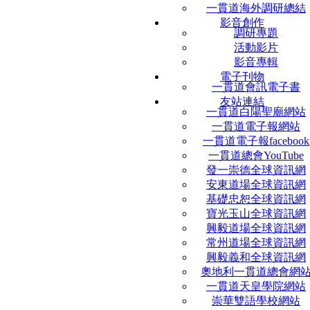
一貫道海外調研總結
影音創作
調研專題
活動影片
影音專輯
電子刊物
一貫道會訊電子書
友站連結
一貫道白陽聖廟網站
一貫道電子報網站
一貫道電子報facebook
一貫道總會YouTube
發一崇德全球資訊網
安東道場全球資訊網
基礎忠恕全球資訊網
寶光玉山全球資訊網
興毅道場全球資訊網
常州道場全球資訊網
興毅義和全球資訊網
奧地利一貫道總會網
一貫道天皇學院網站
崇華雙語學校網站