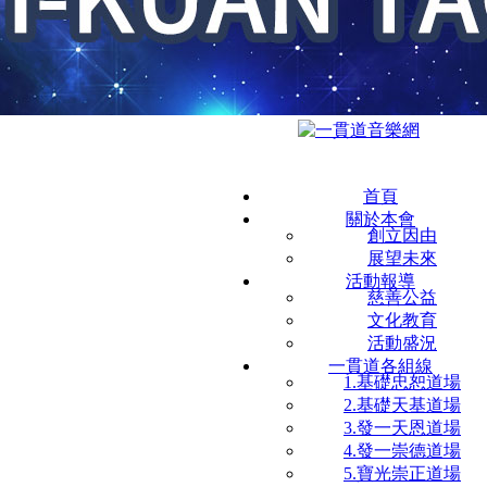
首頁
關於本會
創立因由
展望未來
活動報導
慈善公益
文化教育
活動盛況
一貫道各組線
1.基礎忠恕道場
2.基礎天基道場
3.發一天恩道場
4.發一崇德道場
5.寶光崇正道場