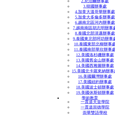
2.尼泊爾辦事處
3.韓國辦事處
4.加拿大溫哥華辦事處
5.加拿大多倫多辦事處
6.越南北區河內辦事處
7.越南南區胡志明辦事
8.泰國北部清邁辦事處
9.泰國東北部呵叻辦事
10.泰國東部北柳辦事
11.泰國南部華欣辦事
12.美國洛杉磯辦事處
13.美國舊金山辦事處
14.美國西雅圖辦事處
15.美國北卡羅來納辦事
16.美國爾灣辦事處
17.美國紐約辦事處
18.美國波士頓辦事處
19.美國休斯頓辦事處
學術教育
一貫道天皇學院
一貫道崇德學院
崇華雙語學校