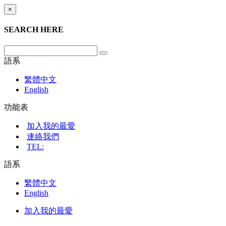
×
SEARCH HERE
語系
繁體中文
English
功能表
加入我的最愛
連絡我們
TEL:
語系
繁體中文
English
加入我的最愛