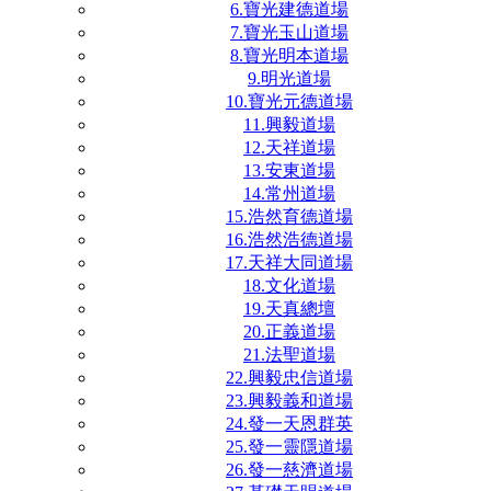
6.寶光建德道場
7.寶光玉山道場
8.寶光明本道場
9.明光道場
10.寶光元德道場
11.興毅道場
12.天祥道場
13.安東道場
14.常州道場
15.浩然育德道場
16.浩然浩德道場
17.天祥大同道場
18.文化道場
19.天真總壇
20.正義道場
21.法聖道場
22.興毅忠信道場
23.興毅義和道場
24.發一天恩群英
25.發一靈隱道場
26.發一慈濟道場