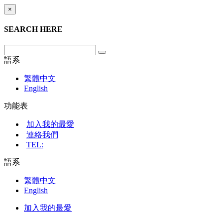
×
SEARCH HERE
語系
繁體中文
English
功能表
加入我的最愛
連絡我們
TEL:
語系
繁體中文
English
加入我的最愛