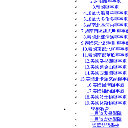
2.尼泊爾辦事處
3.韓國辦事處
4.加拿大溫哥華辦事處
5.加拿大多倫多辦事處
6.越南北區河內辦事處
7.越南南區胡志明辦事
8.泰國北部清邁辦事處
9.泰國東北部呵叻辦事
10.泰國東部北柳辦事
11.泰國南部華欣辦事
12.美國洛杉磯辦事處
13.美國舊金山辦事處
14.美國西雅圖辦事處
15.美國北卡羅來納辦事
16.美國爾灣辦事處
17.美國紐約辦事處
18.美國波士頓辦事處
19.美國休斯頓辦事處
學術教育
一貫道天皇學院
一貫道崇德學院
崇華雙語學校