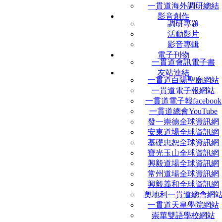
一貫道海外調研總結
影音創作
調研專題
活動影片
影音專輯
電子刊物
一貫道會訊電子書
友站連結
一貫道白陽聖廟網站
一貫道電子報網站
一貫道電子報facebook
一貫道總會YouTube
發一崇德全球資訊網
安東道場全球資訊網
基礎忠恕全球資訊網
寶光玉山全球資訊網
興毅道場全球資訊網
常州道場全球資訊網
興毅義和全球資訊網
奧地利一貫道總會網
一貫道天皇學院網站
崇華雙語學校網站