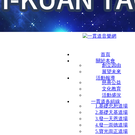
首頁
關於本會
創立因由
展望未來
活動報導
慈善公益
文化教育
活動盛況
一貫道各組線
1.基礎忠恕道場
2.基礎天基道場
3.發一天恩道場
4.發一崇德道場
5.寶光崇正道場