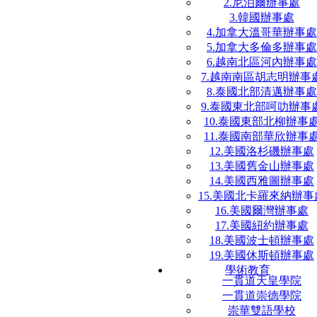
2.尼泊爾辦事處
3.韓國辦事處
4.加拿大溫哥華辦事處
5.加拿大多倫多辦事處
6.越南北區河內辦事處
7.越南南區胡志明辦事
8.泰國北部清邁辦事處
9.泰國東北部呵叻辦事
10.泰國東部北柳辦事
11.泰國南部華欣辦事
12.美國洛杉磯辦事處
13.美國舊金山辦事處
14.美國西雅圖辦事處
15.美國北卡羅來納辦事
16.美國爾灣辦事處
17.美國紐約辦事處
18.美國波士頓辦事處
19.美國休斯頓辦事處
學術教育
一貫道天皇學院
一貫道崇德學院
崇華雙語學校