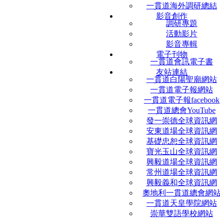
一貫道海外調研總結
影音創作
調研專題
活動影片
影音專輯
電子刊物
一貫道會訊電子書
友站連結
一貫道白陽聖廟網站
一貫道電子報網站
一貫道電子報facebook
一貫道總會YouTube
發一崇德全球資訊網
安東道場全球資訊網
基礎忠恕全球資訊網
寶光玉山全球資訊網
興毅道場全球資訊網
常州道場全球資訊網
興毅義和全球資訊網
奧地利一貫道總會網
一貫道天皇學院網站
崇華雙語學校網站