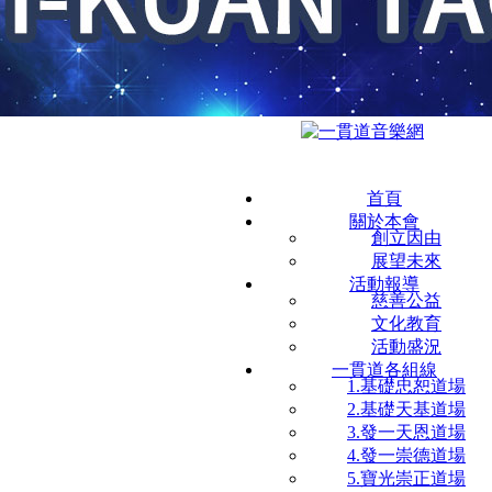
首頁
關於本會
創立因由
展望未來
活動報導
慈善公益
文化教育
活動盛況
一貫道各組線
1.基礎忠恕道場
2.基礎天基道場
3.發一天恩道場
4.發一崇德道場
5.寶光崇正道場