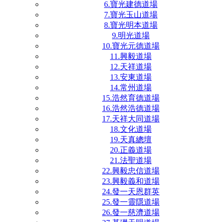
6.寶光建德道場
7.寶光玉山道場
8.寶光明本道場
9.明光道場
10.寶光元德道場
11.興毅道場
12.天祥道場
13.安東道場
14.常州道場
15.浩然育德道場
16.浩然浩德道場
17.天祥大同道場
18.文化道場
19.天真總壇
20.正義道場
21.法聖道場
22.興毅忠信道場
23.興毅義和道場
24.發一天恩群英
25.發一靈隱道場
26.發一慈濟道場