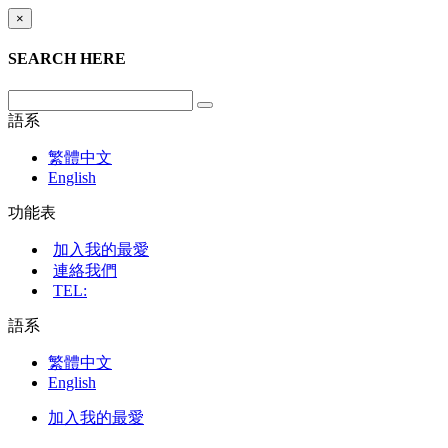
×
SEARCH HERE
語系
繁體中文
English
功能表
加入我的最愛
連絡我們
TEL:
語系
繁體中文
English
加入我的最愛