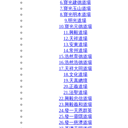
6.寶光建德道場
7.寶光玉山道場
8.寶光明本道場
9.明光道場
10.寶光元德道場
11.興毅道場
12.天祥道場
13.安東道場
14.常州道場
15.浩然育德道場
16.浩然浩德道場
17.天祥大同道場
18.文化道場
19.天真總壇
20.正義道場
21.法聖道場
22.興毅忠信道場
23.興毅義和道場
24.發一天恩群英
25.發一靈隱道場
26.發一慈濟道場