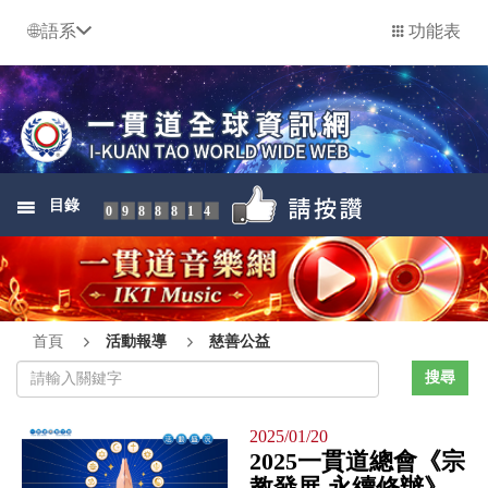
語系
功能表
目錄
0988814
首頁
活動報導
慈善公益
2025/01/20
2025一貫道總會《宗
教發展 永續修辦》