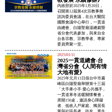
內政部於2025年1月20日，
召開第12屆第4次宗教事務
諮詢委員會議，在台大醫院
國際會議中心舉行，一貫道
由總會、白陽聖廟湯總裁暨
省分會代表參加，與來自全
台各宗教、宗教學者、專家
委員齊聚一堂。
2025/01/11
2025一貫道總會-台
灣省分會《人間有情
大地有愛》
2025年元月11日假台中市霧
峰區白陽聖廟舉辦第十三屆
「大手牽小手·愛心共攜手」
一貫道寒冬送暖關懷餐會，
席開150桌，邀請身心障礙
者、低收入戶家庭、獨居長
輩與社區長者、街友、更生