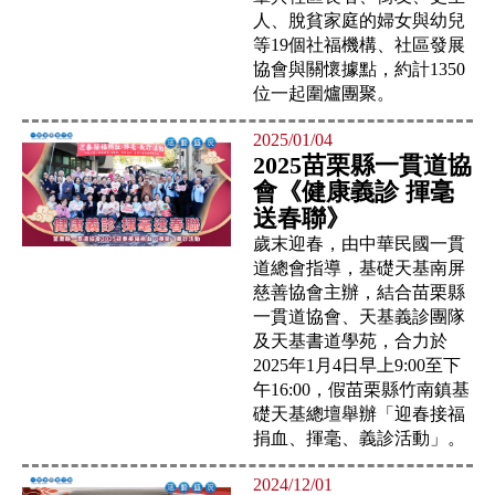
人、脫貧家庭的婦女與幼兒
等19個社福機構、社區發展
協會與關懷據點，約計1350
位一起圍爐團聚。
2025/01/04
2025苗栗縣一貫道協
會《健康義診 揮毫
送春聯》
歲末迎春，由中華民國一貫
道總會指導，基礎天基南屏
慈善協會主辦，結合苗栗縣
一貫道協會、天基義診團隊
及天基書道學苑，合力於
2025年1月4日早上9:00至下
午16:00，假苗栗縣竹南鎮基
礎天基總壇舉辦「迎春接福
捐血、揮毫、義診活動」。
2024/12/01