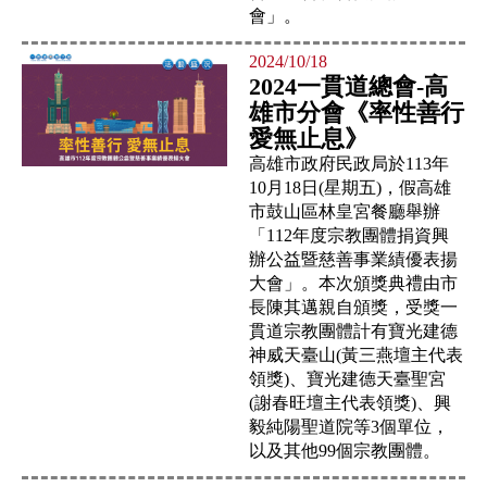
會」。
2024/10/18
2024一貫道總會-高
雄市分會《率性善行
愛無止息》
高雄市政府民政局於113年
10月18日(星期五)，假高雄
市鼓山區林皇宮餐廳舉辦
「112年度宗教團體捐資興
辦公益暨慈善事業績優表揚
大會」。本次頒獎典禮由市
長陳其邁親自頒獎，受獎一
貫道宗教團體計有寶光建德
神威天臺山(黃三燕壇主代表
領獎)、寶光建德天臺聖宮
(謝春旺壇主代表領獎)、興
毅純陽聖道院等3個單位，
以及其他99個宗教團體。