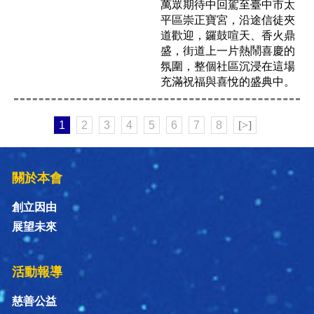
萬眾期待中回駕至臺中市太
平區崇正寶宮，沿途信徒夾
道歡迎，鑼鼓喧天、香火鼎
盛，街道上一片熱鬧喜慶的
氛圍，整個社區沉浸在這場
充滿祝福與喜悅的盛典中。
1
2
3
4
5
6
7
8
[>]
關於本會
創立因由
展望未來
活動報導
慈善公益