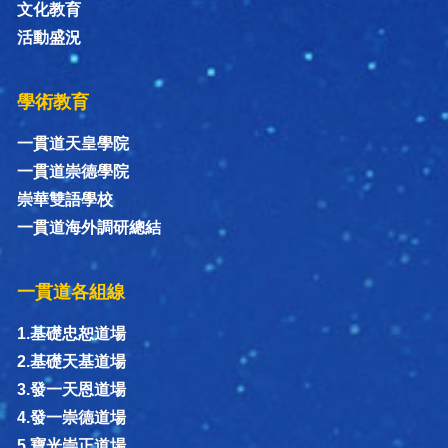
文化教育
活動盛況
學術教育
一貫道天皇學院
一貫道崇德學院
崇華雙語學校
一貫道海外調研總結
一貫道各組線
1.基礎忠恕道場
2.基礎天基道場
3.發一天恩道場
4.發一崇德道場
5.寶光崇正道場