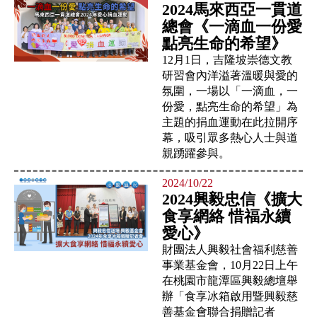
2024馬來西亞一貫道
總會《一滴血一份愛
點亮生命的希望》
12月1日，吉隆坡崇德文教
研習會內洋溢著溫暖與愛的
氛圍，一場以「一滴血，一
份愛，點亮生命的希望」為
主題的捐血運動在此拉開序
幕，吸引眾多熱心人士與道
親踴躍參與。
2024/10/22
2024興毅忠信《擴大
食享網絡 惜福永續
愛心》
財團法人興毅社會福利慈善
事業基金會，10月22日上午
在桃園市龍潭區興毅總壇舉
辦「食享冰箱啟用暨興毅慈
善基金會聯合捐贈記者