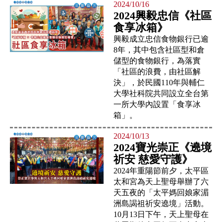
2024/10/16
2024興毅忠信《社區
食享冰箱》
興毅成立忠信食物銀行已逾
8年，其中包含社區型和倉
儲型的食物銀行，為落實
「社區的浪費，由社區解
決」，於民國110年與輔仁
大學社科院共同設立全台第
一所大學內設置「食享冰
箱」。
2024/10/13
2024寶光崇正《遶境
祈安 慈愛守護》
2024年重陽節前夕，太平區
太和宮為天上聖母舉辦了六
天五夜的「太平媽回娘家湄
洲島謁祖祈安遶境」活動。
10月13日下午，天上聖母在