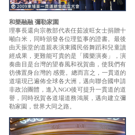
和樂融融 彌勒家園
理事長還向宗教部代表任茹波旺女士捐贈十
噸白米，同時頒發各位理監事的證書。最後
由天振堂的道親表演東國民俗舞蹈和兒童讀
經成果，更難能可貴的是「國樂演奏」，演
奏曲目是台灣的望春風和祝賀曲，使我們有
彷佛置身台灣的 感覺。總而言之，一貫道的
道場現已遍佈全球各大洲，邁向聯合國申請
非政治團體，進入NGO後可提升一貫道的道
譽，同時祝賀各道場道務鴻展，邁向建立彌
勒家園，世界大同之路。