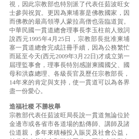
視，因此宗教部也特別派了代表任茹波旺女
士參與祝賀。更因為柬埔寨是佛教國家，因
而佛教的最高領導人蒙拉高僧也蒞臨道賀。
中華民國一貫道總會理事長李玉柱前人致詞
說西元1995年4月25日，宗教部長批准柬埔
寨一貫道總會完成註冊手續，因為公務繁忙
而延至今天(西元2009年3月22日)才成立第一
屆理監事會，理事長特別感謝柬國國父、國
母和洪森總理、各級長官及歷任宗教部長，
14年來的肯定與支持，使一貫道可以為各界
盡一份愛心。
造福社稷 不勝枚舉
宗教部代表任茹波旺局長說一貫道無論位於
金邊市或各省市各道場的點傳師、講師及諸
位道親，多年來積極投入賑災及社會公益，