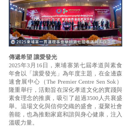
傳遞希望 讓愛發光
2025年3月16日，柬埔寨第七屆孝道與素食
年會以「讓愛發光」為年度主題，在金邊森
速會展中心（The Premier Centre Sen Sok）
隆重舉行，活動旨在深化孝道文化的實踐與
素食理念的推廣，吸引了超過3500人共襄盛
舉。這場文化與信仰交織的盛會，凝聚社會
善能，也為推動家庭和諧與身心健康，注入
溫暖力量。