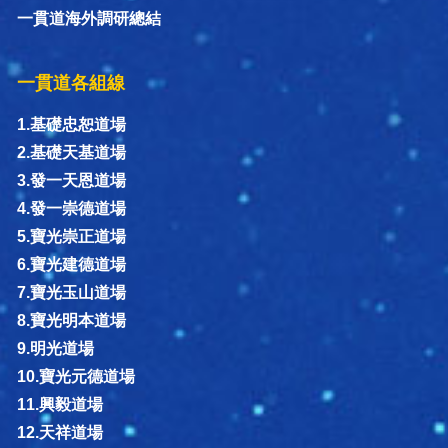
一貫道海外調研總結
一貫道各組線
1.基礎忠恕道場
2.基礎天基道場
3.發一天恩道場
4.發一崇德道場
5.寶光崇正道場
6.寶光建德道場
7.寶光玉山道場
8.寶光明本道場
9.明光道場
10.寶光元德道場
11.興毅道場
12.天祥道場