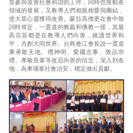
並參與改善社會和諧的工作，同時也推動各
領域的發展，又教導人們相親相愛與團結，
使大眾心靈獲得改善。蒙拉高僧更在會中致
詞時肯定，一貫道的教義和佛教一樣，其最
高宗旨都是在教導人們向善，維護世界和
平，共創大同世界。台商會江會長說一貫道
秉承敬天地、禮神明、愛國忠事、敦品崇
禮、孝敬長輩等改惡向善的信念，深入到各
地，為柬埔寨社會治安，穩定做出貢獻。