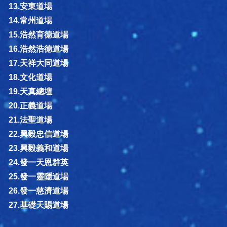
13.安東道場
14.常州道場
15.浩然育德道場
16.浩然浩德道場
17.天祥大同道場
18.文化道場
19.天真總壇
20.正義道場
21.法聖道場
22.興毅忠信道場
23.興毅義和道場
24.發一天恩群英
25.發一靈隱道場
26.發一慈濟道場
27.基礎天賜道場