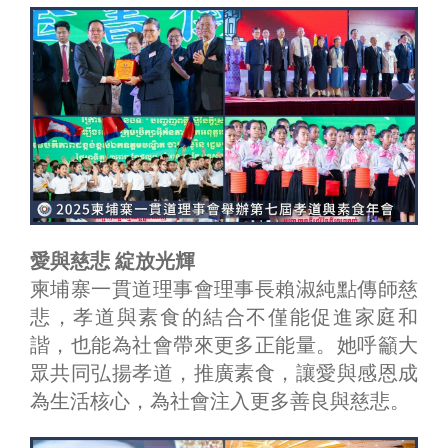
愛與慈悲 綻放光輝
柬埔寨一貫道理事會理事長賴淑純點傳師慈
悲，孝道與素食的結合不僅能促進家庭和
諧，也能為社會帶來更多正能量。她呼籲大
眾共同弘揚孝道，推廣素食，讓愛與感恩成
為生活核心，為社會注入更多善良與慈悲。