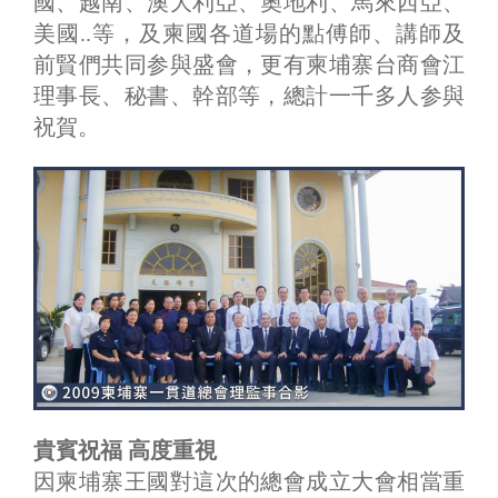
國、越南、澳大利亞、奧地利、馬來西亞、
美國..等，及柬國各道場的點傅師、講師及
前賢們共同参與盛會，更有柬埔寨台商會江
理事長、秘書、幹部等，總計一千多人参與
祝賀。
貴賓祝福 高度重視
因柬埔寨王國對這次的總會成立大會相當重